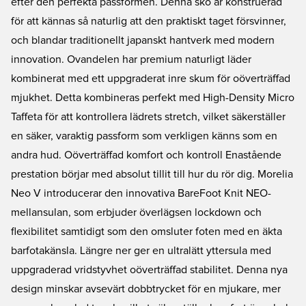
efter den perfekta passformen. Denna sko är konstruerad
för att kännas så naturlig att den praktiskt taget försvinner,
och blandar traditionellt japanskt hantverk med modern
innovation. Ovandelen har premium naturligt läder
kombinerat med ett uppgraderat inre skum för oöverträffad
mjukhet. Detta kombineras perfekt med High-Density Micro
Taffeta för att kontrollera lädrets stretch, vilket säkerställer
en säker, varaktig passform som verkligen känns som en
andra hud. Oöverträffad komfort och kontroll Enastående
prestation börjar med absolut tillit till hur du rör dig. Morelia
Neo V introducerar den innovativa BareFoot Knit NEO-
mellansulan, som erbjuder överlägsen lockdown och
flexibilitet samtidigt som den omsluter foten med en äkta
barfotakänsla. Längre ner ger en ultralätt yttersula med
uppgraderad vridstyvhet oöverträffad stabilitet. Denna nya
design minskar avsevärt dobbtrycket för en mjukare, mer