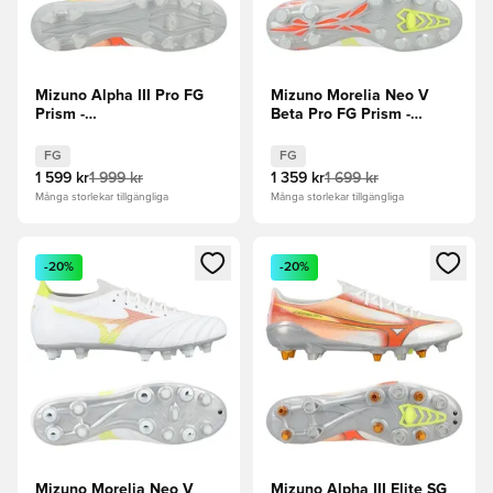
Mizuno Alpha III Pro FG
Mizuno Morelia Neo V
Prism -
Beta Pro FG Prism -
Vit/Orange/Evening Prim
Vit/Orange/Evening Prim
FG
FG
1 599 kr
1 999 kr
1 359 kr
1 699 kr
Många storlekar tillgängliga
Många storlekar tillgängliga
Öppnar en Modal för att logga in eller registrera dig som me
Öppnar en Modal för att logga
-20%
-20%
Mizuno Morelia Neo V
Mizuno Alpha III Elite SG