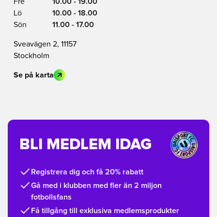
Fre
10.00 - 19.00
Lö
10.00 - 18.00
Sön
11.00 - 17.00
Sveavägen 2, 11157
Stockholm
Se på karta
BLI MEDLEM IDAG
Registrera dig och få 20% rabatt
Gå med i klubben med fler än 2 miljon
fotbollsfans
Få tillgång till exklusiva medlemsprodukter