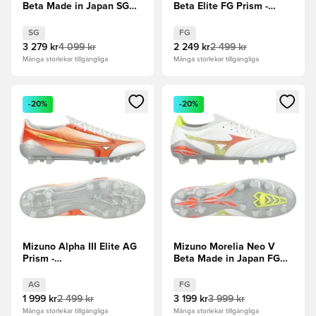
Beta Made in Japan SG
Beta Elite FG Prism -
Prism -
Vit/Orange/Evening Prim
Vit/Orange/Evening Prim
SG
FG
3 279 kr
4 099 kr
2 249 kr
2 499 kr
Många storlekar tillgängliga
Många storlekar tillgängliga
Öppnar en Modal för att logga in eller registrera dig som me
Öppnar en Modal för att logga
-20%
-20%
Mizuno Alpha III Elite AG
Mizuno Morelia Neo V
Prism -
Beta Made in Japan FG
Vit/Orange/Evening Prim
Prism -
Vit/Orange/Evening Prim
AG
FG
1 999 kr
2 499 kr
3 199 kr
3 999 kr
Många storlekar tillgängliga
Många storlekar tillgängliga