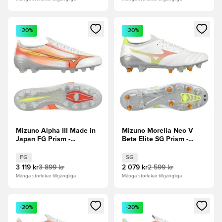
Öppnar en Modal för att logga in eller registrera dig som me
Öppnar en Modal för att logga
-20%
-20%
Mizuno Alpha III Made in
Mizuno Morelia Neo V
Japan FG Prism -
Beta Elite SG Prism -
Vit/Orange/Evening Prim
Vit/Orange/Evening Prim
FG
SG
3 119 kr
3 899 kr
2 079 kr
2 599 kr
Många storlekar tillgängliga
Många storlekar tillgängliga
Öppnar en Modal för att logga in eller registrera dig som me
Öppnar en Modal för att logga
-20%
-20%