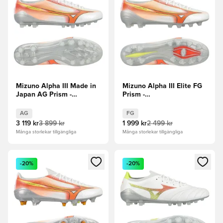
Mizuno Alpha III Made in
Mizuno Alpha III Elite FG
Japan AG Prism -
Prism -
Vit/Orange/Evening Prim
Vit/Orange/Evening Prim
AG
FG
3 119 kr
3 899 kr
1 999 kr
2 499 kr
Många storlekar tillgängliga
Många storlekar tillgängliga
Öppnar en Modal för att logga in eller registrera dig som me
Öppnar en Modal för att logga
-20%
-20%