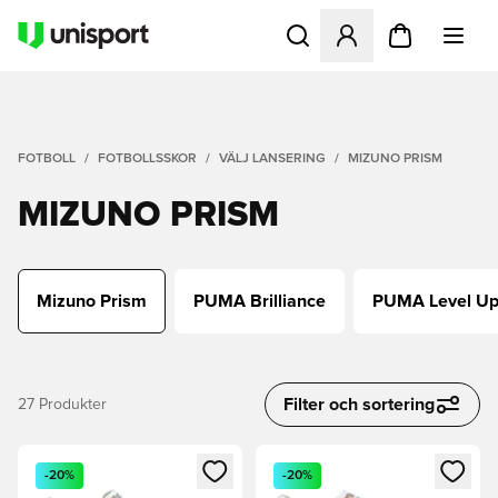
Öppnar en Modal för att logg
FOTBOLL
FOTBOLLSSKOR
VÄLJ LANSERING
MIZUNO PRISM
MIZUNO PRISM
Mizuno Prism
PUMA Brilliance
PUMA Level U
Filter och sortering
27
Produkter
Öppnar en Modal för att logga in eller registrera dig som me
Öppnar en Modal för att logga
-20%
-20%