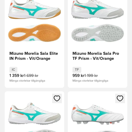
Mizuno Morelia Sala Elite
Mizuno Morelia Sala Pro
IN Prism - Vit/Orange
TF Prism - Vit/Orange
IC
TF
1 359 kr
1 699 kr
959 kr
1 199 kr
Många storlekar tillgängliga
Många storlekar tillgängliga
Öppnar en Modal för att logga in eller registrera dig som me
Öppnar en Modal för att logga