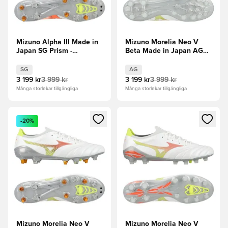
Mizuno Alpha III Made in
Mizuno Morelia Neo V
Japan SG Prism -
Beta Made in Japan AG
Vit/Orange/Evening Prim
Prism -
Vit/Orange/Evening Prim
SG
AG
3 199 kr
3 999 kr
3 199 kr
3 999 kr
Många storlekar tillgängliga
Många storlekar tillgängliga
Öppnar en Modal för att logga in eller registrera dig som me
Öppnar en Modal för att logga
-20%
Mizuno Morelia Neo V
Mizuno Morelia Neo V