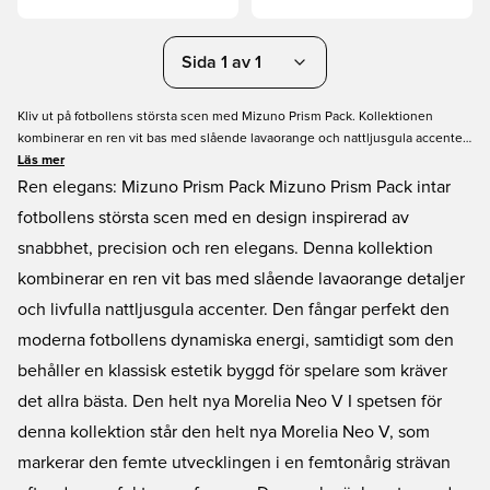
Sida 1 av 1
Kliv ut på fotbollens största scen med Mizuno Prism Pack. Kollektionen
kombinerar en ren vit bas med slående lavaorange och nattljusgula accenter,
och är inspirerad av snabbhet, precision och elegans. I spetsen står den helt
Läs mer
nya Morelia Neo V, som förenar förstklassigt japanskt hantverk med modern
Ren elegans: Mizuno Prism Pack Mizuno Prism Pack intar
innovation för att leverera explosiv acceleration och Mizunos signatur
fotbollens största scen med en design inspirerad av
barfotakänsla.
snabbhet, precision och ren elegans. Denna kollektion
kombinerar en ren vit bas med slående lavaorange detaljer
och livfulla nattljusgula accenter. Den fångar perfekt den
moderna fotbollens dynamiska energi, samtidigt som den
behåller en klassisk estetik byggd för spelare som kräver
det allra bästa. Den helt nya Morelia Neo V I spetsen för
denna kollektion står den helt nya Morelia Neo V, som
markerar den femte utvecklingen i en femtonårig strävan