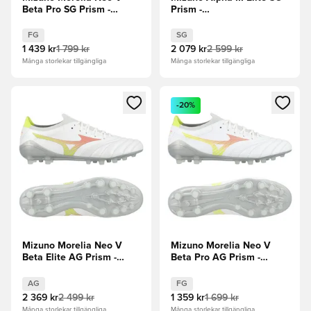
Beta Pro SG Prism -
Prism -
Vit/Orange/Evening Prim
Vit/Orange/Evening Prim
FG
SG
1 439 kr
1 799 kr
2 079 kr
2 599 kr
Många storlekar tillgängliga
Många storlekar tillgängliga
Öppnar en Modal för att logga in eller registrera dig som me
Öppnar en Modal för att logga
-20%
Mizuno Morelia Neo V
Mizuno Morelia Neo V
Beta Elite AG Prism -
Beta Pro AG Prism -
Vit/Orange/Evening Prim
Vit/Orange/Evening Prim
AG
FG
2 369 kr
2 499 kr
1 359 kr
1 699 kr
Många storlekar tillgängliga
Många storlekar tillgängliga