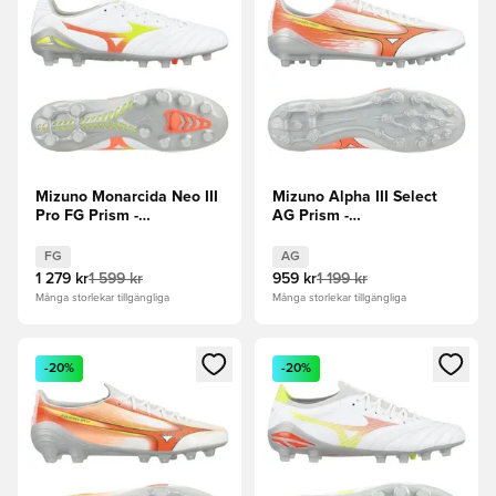
Mizuno Monarcida Neo III
Mizuno Alpha III Select
Pro FG Prism -
AG Prism -
Vit/Evening Prim/Orange
Vit/Orange/Evening Prim
FG
AG
1 279 kr
1 599 kr
959 kr
1 199 kr
Många storlekar tillgängliga
Många storlekar tillgängliga
Öppnar en Modal för att logga in eller registrera dig som me
Öppnar en Modal för att logga
-20%
-20%