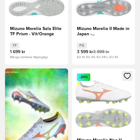
Mizuno Morelia Sala Elite
Mizuno Morelia II Made in
TF Prism - Vit/Orange
Japan -
Vit/Turkos/Orange
TF
FG
1 699 kr
3 599 kr
3 999 kr
Många storlekar tillgängliga
EU 41, EU 44, EU 44½, EU 45
Öppnar en Modal för att logga
-20%