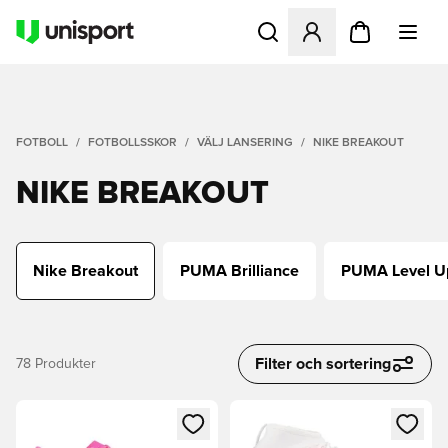
Öppnar en Modal för att logg
FOTBOLL
FOTBOLLSSKOR
VÄLJ LANSERING
NIKE BREAKOUT
NIKE BREAKOUT
Nike Breakout
PUMA Brilliance
PUMA Level U
Filter och sortering
78
Produkter
Öppnar en Modal för att logga in eller registrera dig som me
Öppnar en Modal för att logga