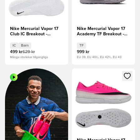
Nike Mercurial Vapor 17
Nike Mercurial Vapor 17
Club IC Breakout -
Academy TF Breakout -
Vit/Svart/Rosa Barn
Rosa/Vit/Svart
IC
Barn
TF
499 kr
629 kr
999 kr
Många storlekar tillgängliga
EU 39, EU 40½, EU 42½, EU 43
Öppnar en Modal för att logga