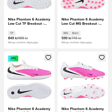
Nike Phantom 6 Academy
Nike Phantom 6 Academy
Low Cut TF Breakout -
Low Cut MG Breakout -
Rosa/Vit/Svart
Vit/Svart/Rosa Barn
TF
MG
Barn
849 kr
999 kr
599 kr
749 kr
Många storlekar tillgängliga
Många storlekar tillgängliga
Öppnar en Modal för att logga in eller registrera dig som me
Öppnar en Modal för att logga
-31%
Nike Phantom 6 Academy
Nike Phantom 6 Academy