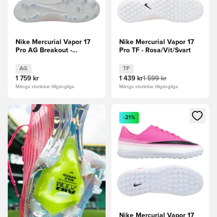
Nike Mercurial Vapor 17
Nike Mercurial Vapor 17
Pro AG Breakout -
Pro TF - Rosa/Vit/Svart
Rosa/Vit/Svart
AG
TF
1 759 kr
1 439 kr
1 599 kr
Många storlekar tillgängliga
Många storlekar tillgängliga
Öppnar en Modal för att logga
-21%
Nike Mercurial Vapor 17