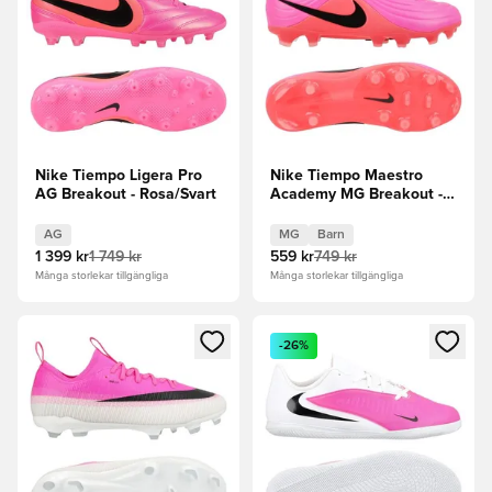
Nike Tiempo Ligera Pro
Nike Tiempo Maestro
AG Breakout - Rosa/Svart
Academy MG Breakout -
Rosa/Svart Barn
AG
MG
Barn
1 399 kr
1 749 kr
559 kr
749 kr
Många storlekar tillgängliga
Många storlekar tillgängliga
Öppnar en Modal för att logga in eller registrera dig som me
Öppnar en Modal för att logga
-26%