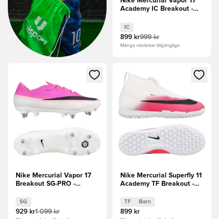
Nike Mercurial Vapor 17
Academy IC Breakout -
Rosa/Vit/Svart
IC
899 kr
999 kr
Många storlekar tillgängliga
Öppnar en Modal för att logga in eller registrera dig som me
Öppnar en Modal för att logga
Nike Mercurial Vapor 17
Nike Mercurial Superfly 11
Breakout SG-PRO -
Academy TF Breakout -
Rosa/Vit/Svart
Vit/Svart/Rosa Barn
SG
TF
Barn
929 kr
1 099 kr
899 kr