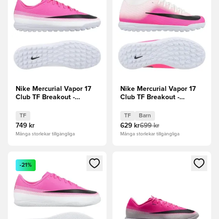
Nike Mercurial Vapor 17
Nike Mercurial Vapor 17
Club TF Breakout -
Club TF Breakout -
Rosa/Vit/Svart
Vit/Svart/Rosa Barn
TF
TF
Barn
749 kr
629 kr
699 kr
Många storlekar tillgängliga
Många storlekar tillgängliga
Öppnar en Modal för att logga in eller registrera dig som me
Öppnar en Modal för att logga
-21%