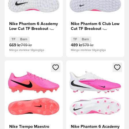
Nike Phantom 6 Academy
Nike Phantom 6 Club Low
Low Cut TF Breakout -
Cut TF Breakout -
Vit/Svart/Rosa Barn
Vit/Svart/Rosa Barn
TF
Barn
TF
Barn
669 kr
749 kr
489 kr
579 kr
Många storlekar tillgängliga
Många storlekar tillgängliga
Öppnar en Modal för att logga in eller registrera dig som me
Öppnar en Modal för att logga
Nike Tiempo Maestro
Nike Phantom 6 Academy