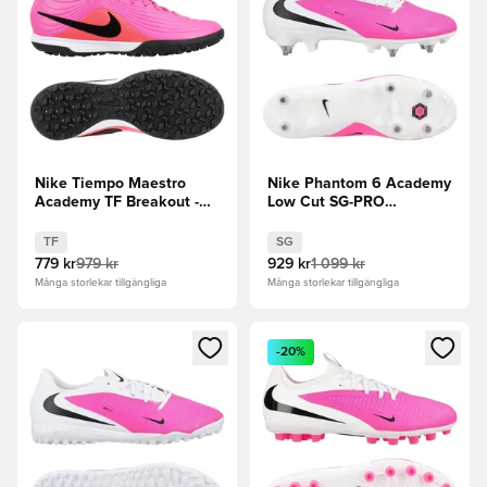
Nike Tiempo Maestro
Nike Phantom 6 Academy
Academy TF Breakout -
Low Cut SG-PRO
Rosa/Svart
Breakout - Rosa/Vit/Svart
TF
SG
779 kr
979 kr
929 kr
1 099 kr
Många storlekar tillgängliga
Många storlekar tillgängliga
Öppnar en Modal för att logga in eller registrera dig som me
Öppnar en Modal för att logga
-20%