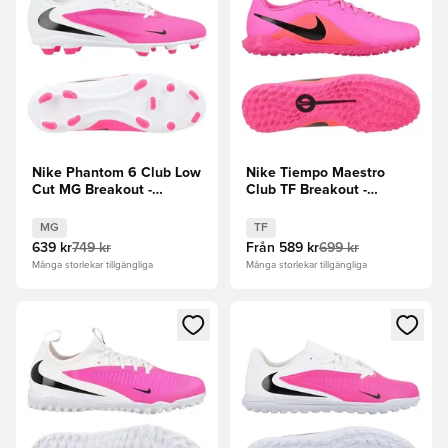
Nike Phantom 6 Club Low
Nike Tiempo Maestro
Cut MG Breakout -
Club TF Breakout -
Rosa/Vit/Svart
Rosa/Svart
MG
TF
639 kr
749 kr
Från
589 kr
699 kr
Många storlekar tillgängliga
Många storlekar tillgängliga
Öppnar en Modal för att logga in eller registrera dig som me
Öppnar en Modal för att logga