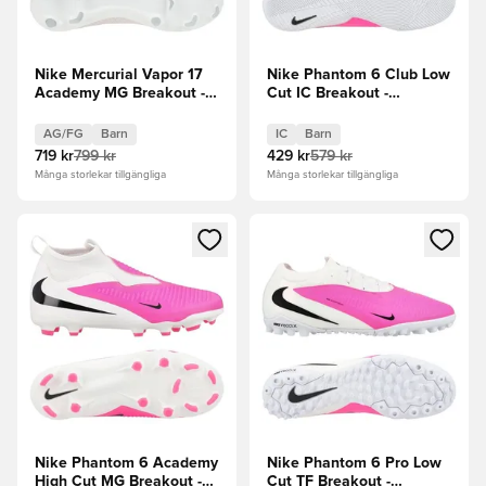
Nike Mercurial Vapor 17
Nike Phantom 6 Club Low
Academy MG Breakout -
Cut IC Breakout -
Vit/Svart/Rosa Barn
Vit/Svart/Rosa Barn
AG/FG
Barn
IC
Barn
719 kr
799 kr
429 kr
579 kr
Många storlekar tillgängliga
Många storlekar tillgängliga
Öppnar en Modal för att logga in eller registrera dig som me
Öppnar en Modal för att logga
Nike Phantom 6 Academy
Nike Phantom 6 Pro Low
High Cut MG Breakout -
Cut TF Breakout -