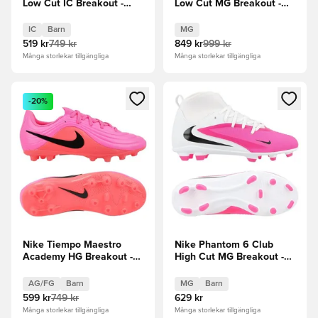
Low Cut IC Breakout -
Low Cut MG Breakout -
Vit/Svart/Rosa Barn
Rosa/Vit/Svart
IC
Barn
MG
519 kr
749 kr
849 kr
999 kr
Många storlekar tillgängliga
Många storlekar tillgängliga
Öppnar en Modal för att logga in eller registrera dig som me
Öppnar en Modal för att logga
-20%
Nike Tiempo Maestro
Nike Phantom 6 Club
Academy HG Breakout -
High Cut MG Breakout -
Rosa/Svart Barn
Vit/Svart/Rosa Barn
AG/FG
Barn
MG
Barn
599 kr
749 kr
629 kr
Många storlekar tillgängliga
Många storlekar tillgängliga