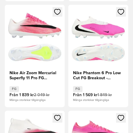
Öppnar en Modal för att logga in eller registrera dig som me
Öppnar en Modal för att logga
Nike Air Zoom Mercurial
Nike Phantom 6 Pro Low
Superfly 11 Pro FG
Cut FG Breakout -
Breakout - Rosa/Vit/Svart
Rosa/Vit/Svart
FG
FG
Från
1 839 kr
2 049 kr
Från
1 569 kr
1 849 kr
Många storlekar tillgängliga
Många storlekar tillgängliga
Öppnar en Modal för att logga in eller registrera dig som me
Öppnar en Modal för att logga