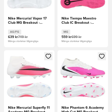
Nike Mercurial Vapor 17
Nike Tiempo Maestro
Club MG Breakout -
Club IC Breakout -
Rosa/Vit/Svart
Rosa/Svart
AG/FG
MG
639 kr
749 kr
559 kr
699 kr
Många storlekar tillgängliga
Många storlekar tillgängliga
Öppnar en Modal för att logga in eller registrera dig som me
Öppnar en Modal för att logga
Nike Mercurial Superfly 11
Nike Phantom 6 Academy