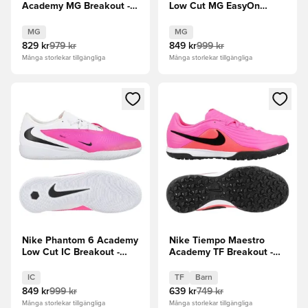
Academy MG Breakout -
Low Cut MG EasyOn
Rosa/Svart
Breakout - Rosa/Vit/Svart
MG
MG
829 kr
979 kr
849 kr
999 kr
Många storlekar tillgängliga
Många storlekar tillgängliga
Öppnar en Modal för att logga in eller registrera dig som me
Öppnar en Modal för att logga
Nike Phantom 6 Academy
Nike Tiempo Maestro
Low Cut IC Breakout -
Academy TF Breakout -
Rosa/Vit/Svart
Rosa/Svart Barn
IC
TF
Barn
849 kr
999 kr
639 kr
749 kr
Många storlekar tillgängliga
Många storlekar tillgängliga