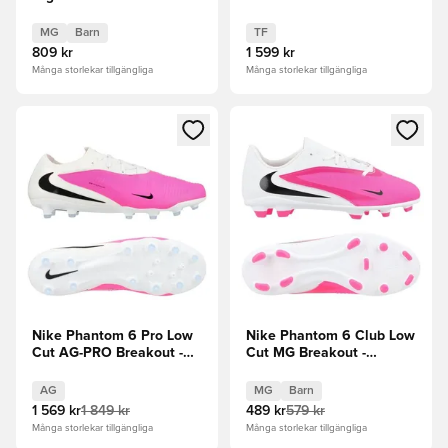
Vit/Svart/Rosa Barn
Rosa/Vit/Svart
MG
Barn
TF
809 kr
1 599 kr
Många storlekar tillgängliga
Många storlekar tillgängliga
Öppnar en Modal för att logga in eller registrera dig som me
Öppnar en Modal för att logga
Nike Phantom 6 Pro Low
Nike Phantom 6 Club Low
Cut AG-PRO Breakout -
Cut MG Breakout -
Rosa/Vit/Svart
Vit/Svart/Rosa Barn
AG
MG
Barn
1 569 kr
1 849 kr
489 kr
579 kr
Många storlekar tillgängliga
Många storlekar tillgängliga