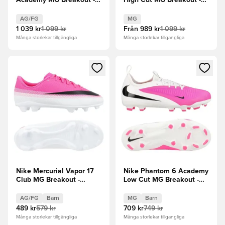
Academy MG Breakout -
High Cut MG Breakout -
Rosa/Vit/Svart
Rosa/Vit/Svart
AG/FG
MG
1 039 kr
1 099 kr
Från
989 kr
1 099 kr
Många storlekar tillgängliga
Många storlekar tillgängliga
Öppnar en Modal för att logga in eller registrera dig som me
Öppnar en Modal för att logga
Nike Mercurial Vapor 17
Nike Phantom 6 Academy
Club MG Breakout -
Low Cut MG Breakout -
Vit/Svart/Rosa Barn
Vit/Svart/Rosa Barn
AG/FG
Barn
MG
Barn
489 kr
579 kr
709 kr
749 kr
Många storlekar tillgängliga
Många storlekar tillgängliga