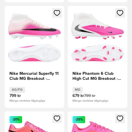
Öppnar en Modal för att logga in eller registrera dig som me
Öppnar en Modal för att logga
Nike Mercurial Superfly 11
Nike Phantom 6 Club
Club MG Breakout -
High Cut MG Breakout -
Rosa/Vit/Svart
Rosa/Vit/Svart
AG/FG
MG
799 kr
679 kr
799 kr
Många storlekar tillgängliga
Många storlekar tillgängliga
Öppnar en Modal för att logga in eller registrera dig som me
Öppnar en Modal för att logga
-20%
-25%