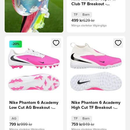
Club TF Breakout -
Vit/Svart/Rosa Barn
TF
Barn
499 kr
629 kr
Många storlekar tillgängliga
Öppnar en Modal för att logga in eller registrera dig som me
Öppnar en Modal för att logga
-20%
Nike Phantom 6 Academy
Nike Phantom 6 Academy
Low Cut AG Breakout -
High Cut TF Breakout -
Rosa/Vit/Svart
Vit/Svart/Rosa Barn
AG
TF
Barn
799 kr
999 kr
759 kr
849 kr
Många storlekar tillgängliga
Många storlekar tillgängliga