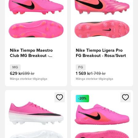
Nike Tiempo Maestro
Nike Tiempo Ligera Pro
Club MG Breakout -
FG Breakout - Rosa/Svart
Rosa/Svart
MG
FG
629 kr
699 kr
1 569 kr
1 749 kr
Många storlekar tillgängliga
Många storlekar tillgängliga
Öppnar en Modal för att logga in eller registrera dig som me
Öppnar en Modal för att logga
-20%