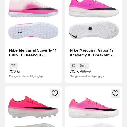
Nike Mercurial Superfly 11
Nike Mercurial Vapor 17
Club TF Breakout -
Academy IC Breakout -
Rosa/Vit/Svart
Vit/Svart/Rosa Barn
TF
IC
Barn
799 kr
719 kr
799 kr
Många storlekar tillgängliga
Många storlekar tillgängliga
Öppnar en Modal för att logga in eller registrera dig som me
Öppnar en Modal för att logga