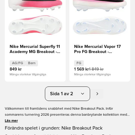
Nike Mercurial Superfly 11
Nike Mercurial Vapor 17
Academy MG Breakout -
Pro FG Breakout -
Vit/Svart/Rosa Barn
Rosa/Vit/Svart
AG/FG
Barn
FG
849 kr
1 569 kr
1 849 kr
Många storlekar tillgängliga
Många storlekar tillgängliga
Sida 1 av 2
Välkommen till framtidens snabbhet med Nike Breakout Pack. Inför
sommarens turnering 2026 presenteras denna banbrytande kollektion med
nästa generations Mercurial. Med neongröna färger och glitch-inspirerad
Läs mer
grafik erbjuder den två dimensioner av snabbhet: den ultralätta Vapor för Mad
Förändra spelet i grunden: Nike Breakout Pack
Quick smidighet, och den Air Zoom-drivna Superfly för Mad Fast acceleration.