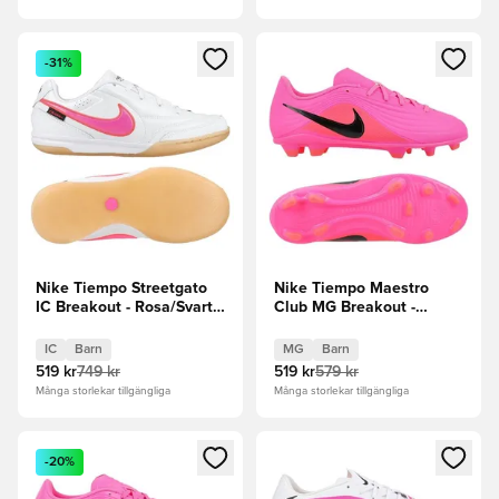
Öppnar en Modal för att logga in eller registrera dig som me
Öppnar en Modal för att logga
-31%
Nike Tiempo Streetgato
Nike Tiempo Maestro
IC Breakout - Rosa/Svart
Club MG Breakout -
Barn
Rosa/Svart Barn
IC
Barn
MG
Barn
519 kr
749 kr
519 kr
579 kr
Många storlekar tillgängliga
Många storlekar tillgängliga
Öppnar en Modal för att logga in eller registrera dig som me
Öppnar en Modal för att logga
-20%