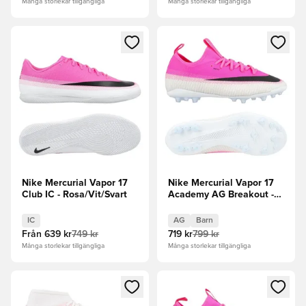
Många storlekar tillgängliga
Många storlekar tillgängliga
Öppnar en Modal för att logga in eller registrera dig som me
Öppnar en Modal för att logga
Nike Mercurial Vapor 17
Nike Mercurial Vapor 17
Club IC - Rosa/Vit/Svart
Academy AG Breakout -
Vit/Svart/Rosa Barn
IC
AG
Barn
Från
639 kr
749 kr
719 kr
799 kr
Många storlekar tillgängliga
Många storlekar tillgängliga
Öppnar en Modal för att logga in eller registrera dig som me
Öppnar en Modal för att logga