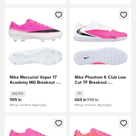
Öppnar en Modal för att logga in eller registrera dig som me
Öppnar en Modal för att logga
Nike Mercurial Vapor 17
Nike Phantom 6 Club Low
Academy MG Breakout -
Cut TF Breakout -
Rosa/Vit/Svart
Rosa/Vit/Svart
AG/FG
TF
999 kr
669 kr
749 kr
Många storlekar tillgängliga
Många storlekar tillgängliga
Öppnar en Modal för att logga in eller registrera dig som me
Öppnar en Modal för att logga