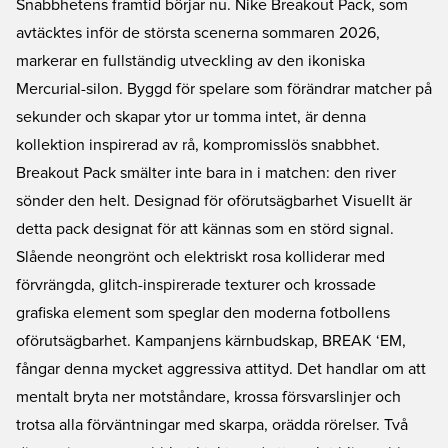
Snabbhetens framtid börjar nu. Nike Breakout Pack, som
Snöra på dig skorna, dominera planen och BREAK 'EM.
avtäcktes inför de största scenerna sommaren 2026,
markerar en fullständig utveckling av den ikoniska
Mercurial-silon. Byggd för spelare som förändrar matcher på
sekunder och skapar ytor ur tomma intet, är denna
kollektion inspirerad av rå, kompromisslös snabbhet.
Breakout Pack smälter inte bara in i matchen: den river
sönder den helt. Designad för oförutsägbarhet Visuellt är
detta pack designat för att kännas som en störd signal.
Slående neongrönt och elektriskt rosa kolliderar med
förvrängda, glitch-inspirerade texturer och krossade
grafiska element som speglar den moderna fotbollens
oförutsägbarhet. Kampanjens kärnbudskap, BREAK ‘EM,
fångar denna mycket aggressiva attityd. Det handlar om att
mentalt bryta ner motståndare, krossa försvarslinjer och
trotsa alla förväntningar med skarpa, orädda rörelser. Två