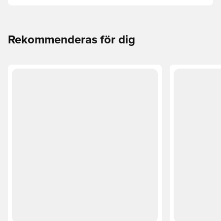
PUMA FUTURE, ULTRA eller KING passar bäst för dina
behov.
Rekommenderas för dig