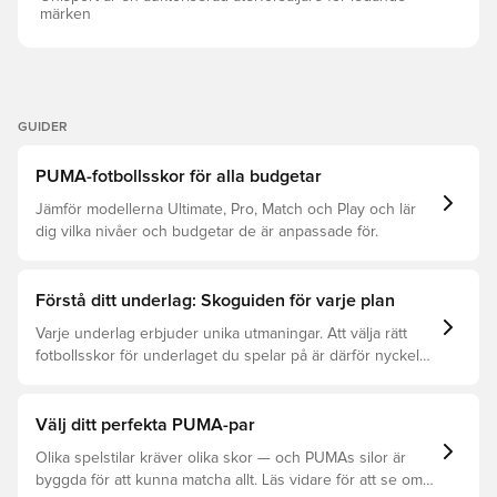
märken
GUIDER
PUMA-fotbollsskor för alla budgetar
Jämför modellerna Ultimate, Pro, Match och Play och lär
dig vilka nivåer och budgetar de är anpassade för.
Förstå ditt underlag: Skoguiden för varje plan
Varje underlag erbjuder unika utmaningar. Att välja rätt
fotbollsskor för underlaget du spelar på är därför nyckeln
för optimal prestation, förebyggande av skador och lång
livslängd. Läs vidare för att se vilka skor som är bäst för
de olika underlagen.
Välj ditt perfekta PUMA-par
Olika spelstilar kräver olika skor — och PUMAs silor är
byggda för att kunna matcha allt. Läs vidare för att se om