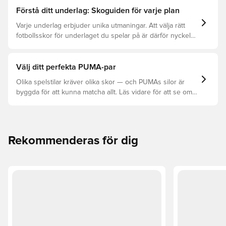
Förstå ditt underlag: Skoguiden för varje plan
Varje underlag erbjuder unika utmaningar. Att välja rätt
fotbollsskor för underlaget du spelar på är därför nyckeln
för optimal prestation, förebyggande av skador och lång
livslängd. Läs vidare för att se vilka skor som är bäst för
de olika underlagen.
Välj ditt perfekta PUMA-par
Olika spelstilar kräver olika skor — och PUMAs silor är
byggda för att kunna matcha allt. Läs vidare för att se om
PUMA FUTURE, ULTRA eller KING passar bäst för dina
behov.
Rekommenderas för dig