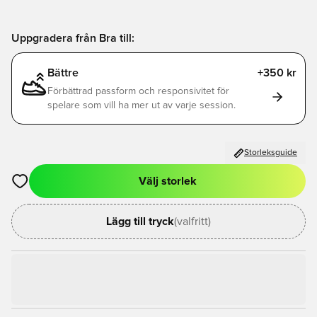
Uppgradera från Bra till:
Bättre
+350 kr
Förbättrad passform och responsivitet för
spelare som vill ha mer ut av varje session.
Storleksguide
Välj storlek
Öppnar en Modal för att logga in eller registrera dig som med
Lägg till tryck
(valfritt)