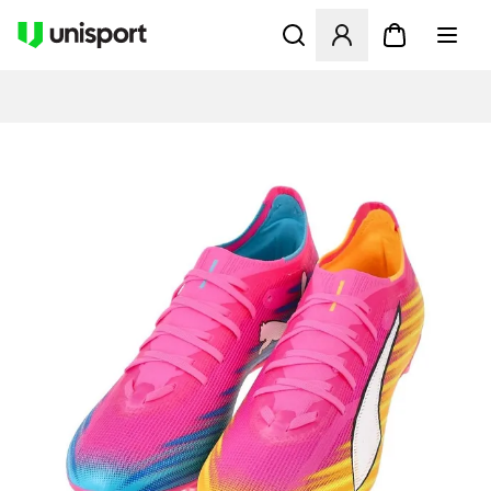
Öppnar en Modal för att logg