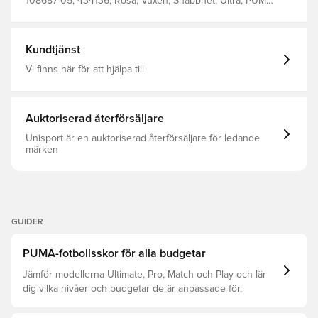
and artificial grass. Wherever you play, play at full throttle
108687 05, 434136, Rosa, Vuxen, Snabbhet, Ultra, PUMA
Regular to narrow fit Toe type: Rounded Fastener: Laces
Showtime, Syntetisk, Match, Utan strumpa, PUMA, Herr,
Heel type: Flat GripControl skin for decisive command
Dam, Fotbollsskor, Bra, Konstgräs (AG), Gräs (FG)
over the ball Lightweight synthetic upper FG/AG: Suitable
for both firm ground and artificial turf (FG/AG)
Kundtjänst
Vi finns här för att hjälpa till
Auktoriserad återförsäljare
Unisport är en auktoriserad återförsäljare för ledande
märken
GUIDER
PUMA-fotbollsskor för alla budgetar
Jämför modellerna Ultimate, Pro, Match och Play och lär
dig vilka nivåer och budgetar de är anpassade för.