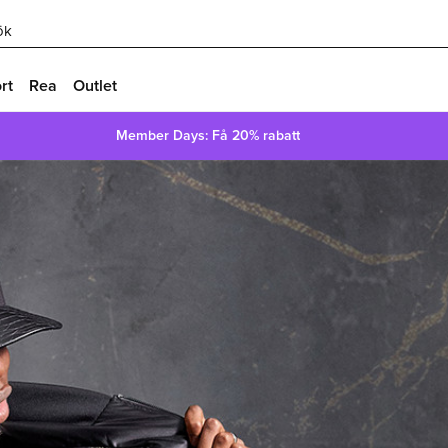
ök
rt
Rea
Outlet
Member Days: Få 20% rabatt