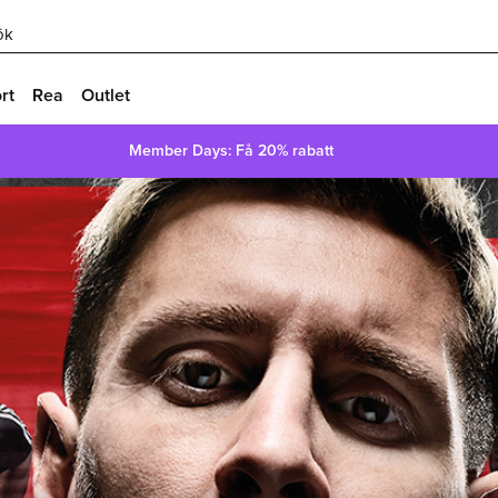
ök
rt
Rea
Outlet
Member Days: Få 20% rabatt