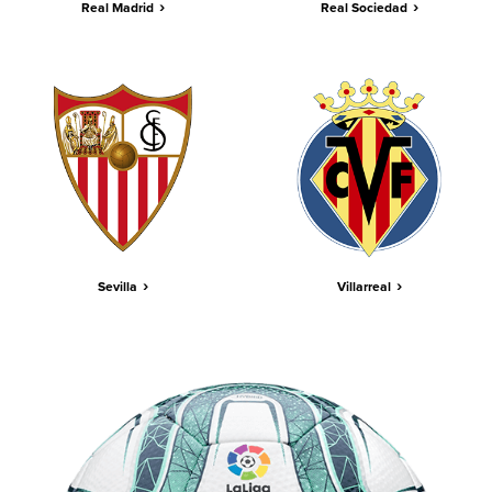
›
›
Real Madrid
Real Sociedad
›
›
Sevilla
Villarreal