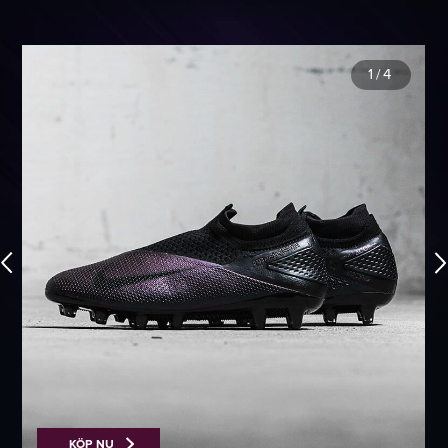
1
/
4
KÖP NU