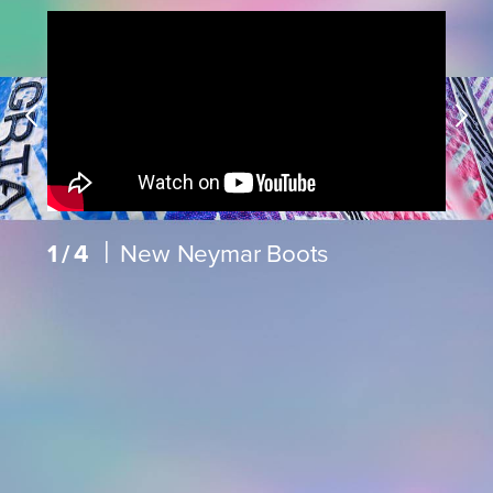
|
1/4
New Neymar Boots