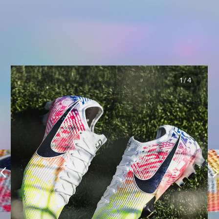
1
/
4