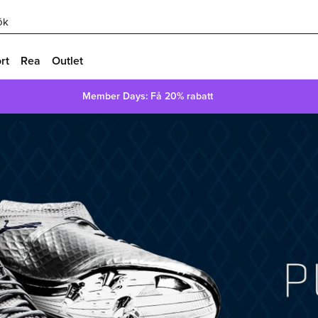
ök
rt
Rea
Outlet
Member Days: Få 20% rabatt