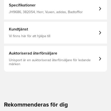
vare det supermjuka EVA-skummaterialet i ett stycke.
Den minimalistiska stilen sträcker sig bortom
Specifikationer
konstruktionen – färgerna är också nedtonade, vilket
betyder att de passar till allt. Slip-on Ovandel i EVA
JH9686, 382054, Herr, Vuxen, adidas, Badtofflor
Supermjukt material Yttersula i EVA
Kundtjänst
Vi finns här för att hjälpa till
Auktoriserad återförsäljare
Unisport är en auktoriserad återförsäljare för ledande
märken
Rekommenderas för dig