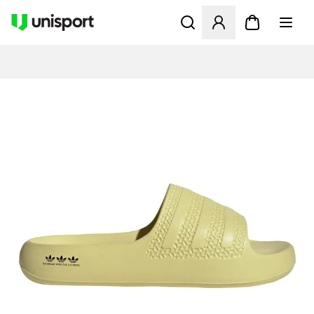
Öppnar en Modal för att logg