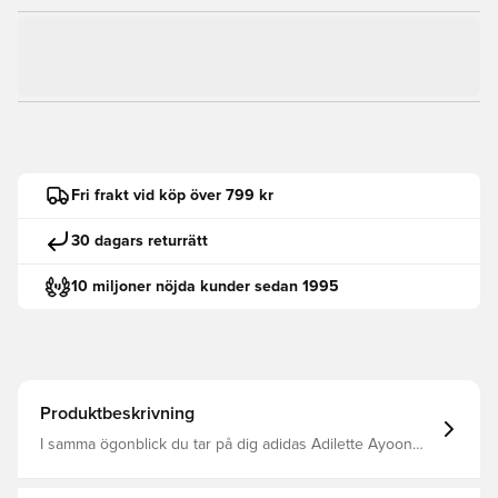
Fri frakt vid köp över 799 kr
30 dagars returrätt
10 miljoner nöjda kunder sedan 1995
Produktbeskrivning
I samma ögonblick du tar på dig adidas Adilette Ayoon
Slides känner du dig avslappnad. Det är det som är
poängen. Du kan ta med hemmets komfort överallt, tack