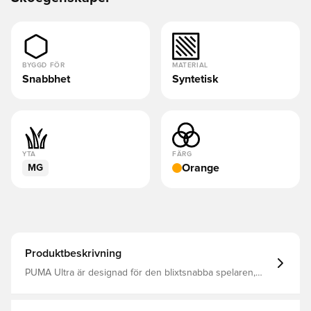
BYGGD FÖR
MATERIAL
Snabbhet
Syntetisk
YTA
FÄRG
Orange
MG
Produktbeskrivning
PUMA Ultra är designad för den blixtsnabba spelaren,
som kommer att vara lättare än någonsin och stöveln
används av franska stjärnan Kingsley Coman Ovandeln i
mesh är behandlad med en GribControl-beläggning,