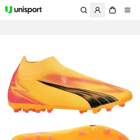
Öppnar en Modal för att logg