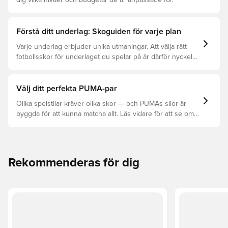
dig vilka nivåer och budgetar de är anpassade för.
Förstå ditt underlag: Skoguiden för varje plan
Varje underlag erbjuder unika utmaningar. Att välja rätt
fotbollsskor för underlaget du spelar på är därför nyckeln
för optimal prestation, förebyggande av skador och lång
livslängd. Läs vidare för att se vilka skor som är bäst för
de olika underlagen.
Välj ditt perfekta PUMA-par
Olika spelstilar kräver olika skor — och PUMAs silor är
byggda för att kunna matcha allt. Läs vidare för att se om
PUMA FUTURE, ULTRA eller KING passar bäst för dina
behov.
Rekommenderas för dig