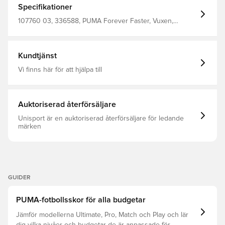
vilket ger förbättrat grepp om bollen i alla väder Stickad
Specifikationer
högskuren konstruktion vid ankeln, vilket gör det lätt för
alla fottyper att snabbt komma in i stövlarna Med
107760 03, 336588, PUMA Forever Faster, Vuxen,
snörningslöst stängningssystem, vilket ger en mycket fin
Snabbhet, Ultra, Syntetisk, Match, PUMA, Dam, Herr,
kontaktyta och en ren träff på bollen Ny och uppdaterad
Fotbollsskor, Bra, Med strumpa, Orange, 76.02%Synthetic
TPU SpeedUnit yttersula för snabb acceleration MG
Pu+23.98%, Multi Ground (MG)
dubbar för både naturgräsplaner och konstgräsplaner.
Kundtjänst
Vi finns här för att hjälpa till
Auktoriserad återförsäljare
Unisport är en auktoriserad återförsäljare för ledande
märken
GUIDER
PUMA-fotbollsskor för alla budgetar
Jämför modellerna Ultimate, Pro, Match och Play och lär