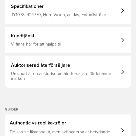
avsedd för vardagsbruk och har subtila kritstrecksränder,
ett Red Devils-emblem och en Trefoil-logga, vilket skapar
Specifikationer
en stil inspirerad av 1980-talet. Mjukt, lätt stretchigt tyg
garanterar att du representerar ditt lag i komfort. Normal
JY1078, 424770, Herr, Vuxen, adidas, Fotbollströjor
passform Rund hals Huvudmaterial: 100% Polyester(100%
Återvunnen) / Resårstickad Del: 95% Polyester(100%
Återvunnen) / 5% Elastan Manchester United broderat
emblem
Kundtjänst
Vi finns här för att hjälpa till
Auktoriserad återförsäljare
Unisport är en auktoriserad återförsäljare för ledande
märken
GUIDER
Authentic vs replika-tröjor
De kan se likadana ut, men skillnaderna är betydande.