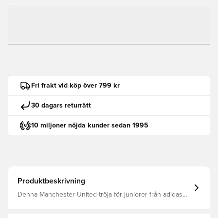
Fri frakt vid köp över 799 kr
30 dagars returrätt
10 miljoner nöjda kunder sedan 1995
Produktbeskrivning
Denna Manchester United-tröja för juniorer från adidas
hämtar sin inspiration från fotbollens gyllene era. Den
designades ursprungligen för fotbollsplanen men är