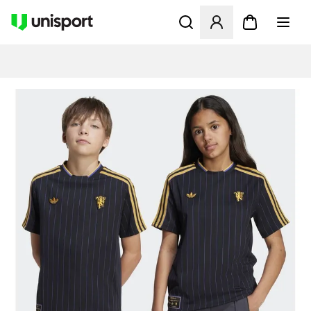
Öppnar en Modal för att logg