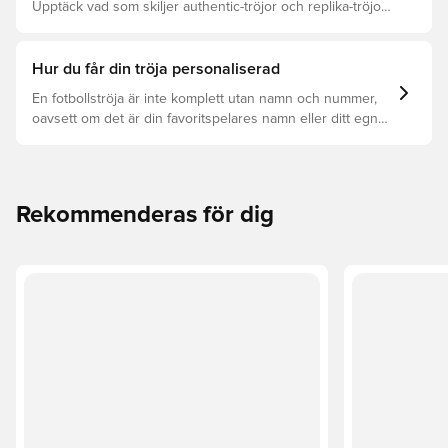
Upptäck vad som skiljer authentic-tröjor och replika-tröjor
åt samt vilken som är rätt för dig.
Hur du får din tröja personaliserad
En fotbollströja är inte komplett utan namn och nummer,
oavsett om det är din favoritspelares namn eller ditt egna.
Så här får du det att hända:
Rekommenderas för dig