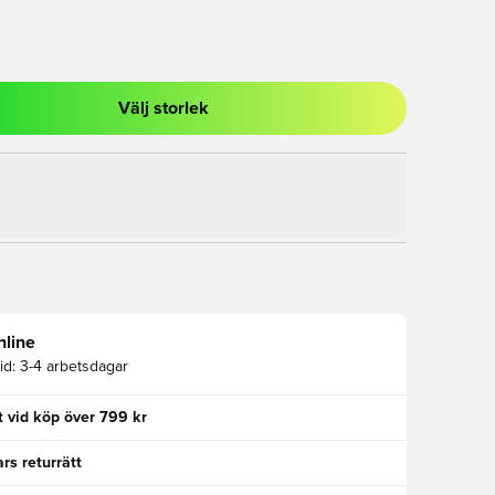
Välj storlek
al för att logga in eller registrera dig som medlem
nline
id:
3-4 arbetsdagar
kt vid köp över 799 kr
rs returrätt