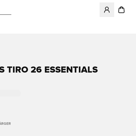
Öppnar en Modal f
S TIRO 26 ESSENTIALS
FÄRGER