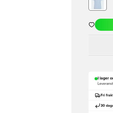
Öppnar en Mod
I lager o
Leveranst
Fri fra
30 daga