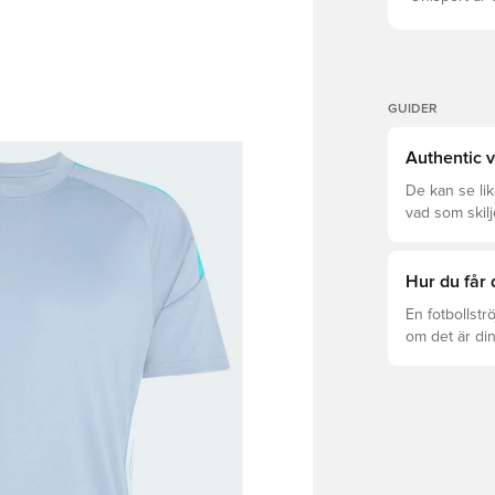
GUIDER
Authentic v
De kan se li
vad som skilj
som är rätt fö
Hur du får 
En fotbollstr
om det är din
det att hända