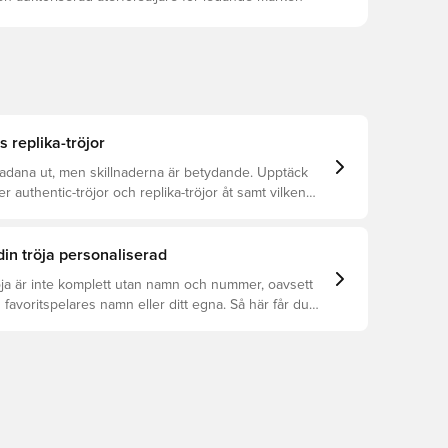
s replika-tröjor
kadana ut, men skillnaderna är betydande. Upptäck
er authentic-tröjor och replika-tröjor åt samt vilken
r dig.
din tröja personaliserad
öja är inte komplett utan namn och nummer, oavsett
 favoritspelares namn eller ditt egna. Så här får du
: