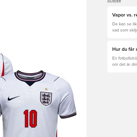
GUIDER
Vapor vs. r
De kan se li
vad som skilj
rätt för dig.
Hur du får 
En fotbollstr
om det är din
det att hända