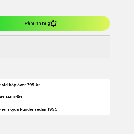
Påminn mig
kt vid köp över 799 kr
rs returrätt
oner nöjda kunder sedan 1995