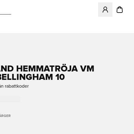
Öppnar en Modal f
AND HEMMATRÖJA VM
BELLINGHAM 10
ån rabattkoder
FÄRGER