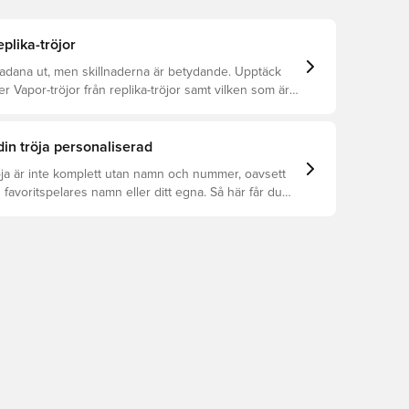
eplika-tröjor
kadana ut, men skillnaderna är betydande. Upptäck
er Vapor-tröjor från replika-tröjor samt vilken som är
din tröja personaliserad
öja är inte komplett utan namn och nummer, oavsett
 favoritspelares namn eller ditt egna. Så här får du
: