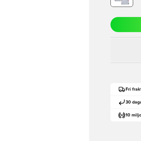
Fri fra
30 daga
10 milj