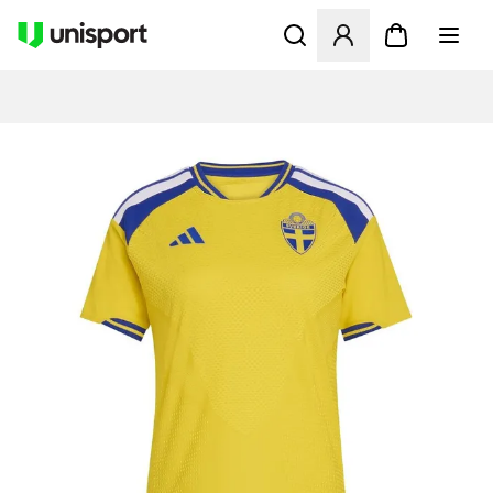
Öppnar en Modal för att logg