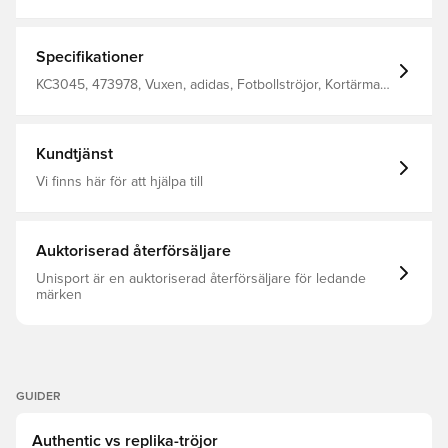
Specifikationer
KC3045, 473978, Vuxen, adidas, Fotbollströjor, Kortärmad,
Spelartröjor, Hemmaställ, VM, Gul, 2026/27, Utan strumpa,
Dam
Kundtjänst
Vi finns här för att hjälpa till
Auktoriserad återförsäljare
Unisport är en auktoriserad återförsäljare för ledande
märken
GUIDER
Authentic vs replika-tröjor