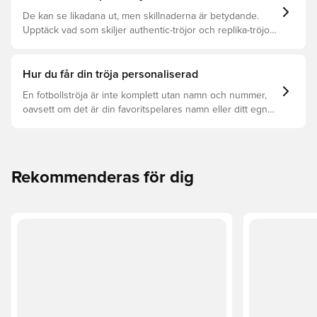
De kan se likadana ut, men skillnaderna är betydande.
Upptäck vad som skiljer authentic-tröjor och replika-tröjor
åt samt vilken som är rätt för dig.
Hur du får din tröja personaliserad
En fotbollströja är inte komplett utan namn och nummer,
oavsett om det är din favoritspelares namn eller ditt egna.
Så här får du det att hända:
Rekommenderas för dig