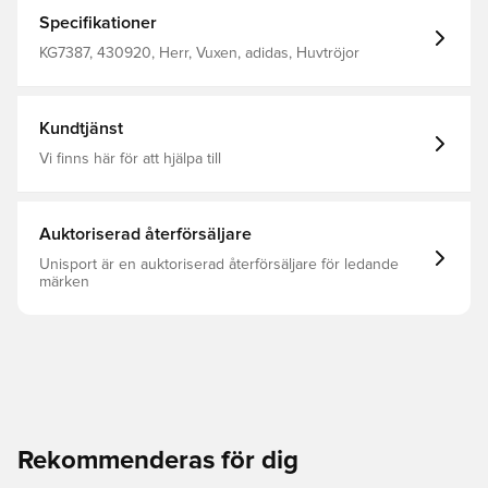
kängurufickan ger plats för kalla händer. En djärv adidas-
slogan ger en sportig touch. Huva Huvudmaterial: 71%
Specifikationer
Bomull / 29% Polyester(100% Återvunnen) / Resårstickad
Del: 95% Bomull / 5% Elastan
KG7387, 430920, Herr, Vuxen, adidas, Huvtröjor
Kundtjänst
Vi finns här för att hjälpa till
Auktoriserad återförsäljare
Unisport är en auktoriserad återförsäljare för ledande
märken
Rekommenderas för dig