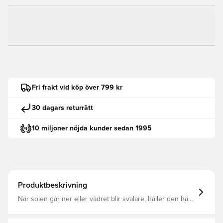
Fri frakt vid köp över 799 kr
30 dagars returrätt
10 miljoner nöjda kunder sedan 1995
Produktbeskrivning
När solen går ner eller vädret blir svalare, håller den här
huvtröjan dig varm och bekväm. Mjuk fleece håller
värmen och känns skönt mot huden, medan