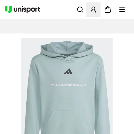
Öppnar en Modal för att logg