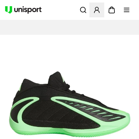
Öppnar en Modal för att logg