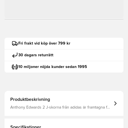
Fri frakt vid köp över 799 kr
30 dagars returrätt
10 miljoner nöjda kunder sedan 1995
Produktbeskrivning
Anthony Edwards 2 J-skorna från adidas är framtagna för
juniorer som vill spela med både självförtroende och stil.
Designen hämtar inspiration från Anthony Edwards
intensiva spel och tydliga attityd på planen.Boost-
tekniken ger responsiv dämpning och långvarig komfort
Specifikationer