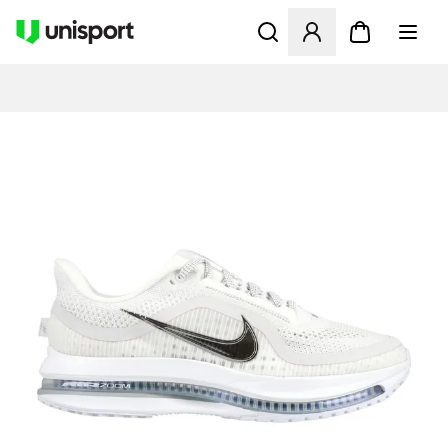
Öppnar en Modal för att logg