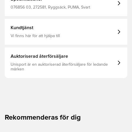
fotbollsskor Mått: bredd 38 cm, höjd 49 cm höjd, djup 14
cm Material: 100 % polyester
076856 03, 272581, Ryggsäck, PUMA, Svart
Kundtjänst
Vi finns här för att hjälpa till
Auktoriserad återförsäljare
Unisport är en auktoriserad återförsäljare för ledande
märken
Rekommenderas för dig