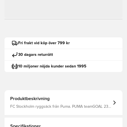
Fri frakt vid köp över 799 kr
30 dagars returrätt
10 miljoner nöjda kunder sedan 1995
Produktbeskrivning
FC Stockholm ryggsäck från Puma. PUMA teamGOAL 23
ryggsäck i modern design och hållbart material Modellen
har sidofickor, där det är möjligt att förvara vattenflaskor
och andra personliga tillhörigheter Dragkedja för
huvudfacket och ett separat fack för förvaring av
Specifikationer