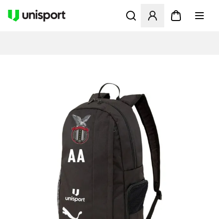
Öppnar en Modal för att logg