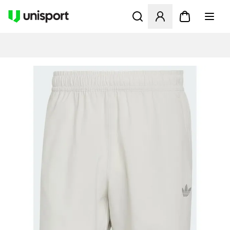
Öppnar en Modal för att logg