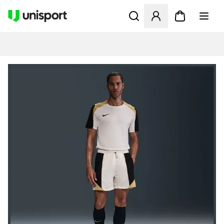
Öppnar en Modal för att logg