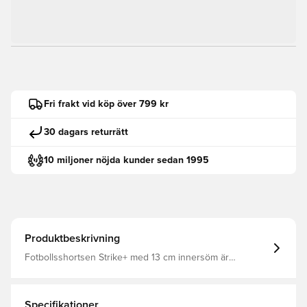
Fri frakt vid köp över 799 kr
30 dagars returrätt
10 miljoner nöjda kunder sedan 1995
Produktbeskrivning
Fotbollsshortsen Strike+ med 13 cm innersöm är
designade med extra ventilation för spel i varmt väder.
Perforerade sidopaneler i mesh med svettavvisande Dri-
FIT-teknik håller dig sval och fokuserad på planen.
Specifikationer