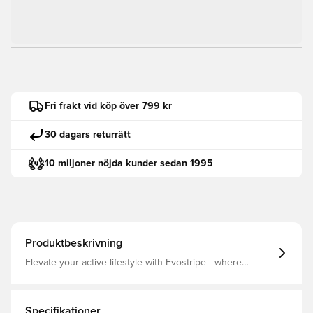
Fri frakt vid köp över 799 kr
30 dagars returrätt
10 miljoner nöjda kunder sedan 1995
Produktbeskrivning
Elevate your active lifestyle with Evostripe—where
performance meets style. Designed for motion and
inspired by the world of sport, each piece seamlessly
blends sleek, modern aesthetics with innovative tech
features. Defined by the iconic Formstrip, Evostripe is the
Specifikationer