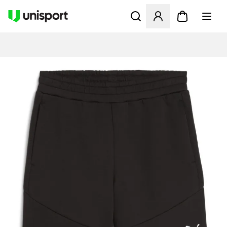
Öppnar en Modal för att logg