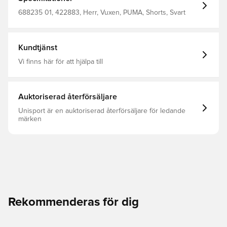
perfect fusion of function and flair, empowering you to
move with ease and confidence. Fit: Regular Main
688235 01, 422883, Herr, Vuxen, PUMA, Shorts, Svart
material: Spacer Length: Above Knee length Rise:
Medium Pockets: Zip pocket, Side Pocket Elasticated
waistband with internal drawcord
Kundtjänst
Vi finns här för att hjälpa till
Auktoriserad återförsäljare
Unisport är en auktoriserad återförsäljare för ledande
märken
Rekommenderas för dig