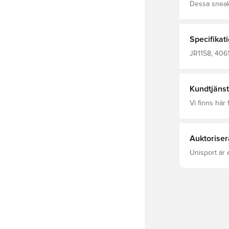
Dessa sneake
modern stil
förstärks av 
Det utmärkan
och den mjuk
Specifikat
RS-skorna är 
passform Kny
JR1158, 4061
Gummiyttersu
Kundtjänst
Vi finns här f
Auktoriser
Unisport är 