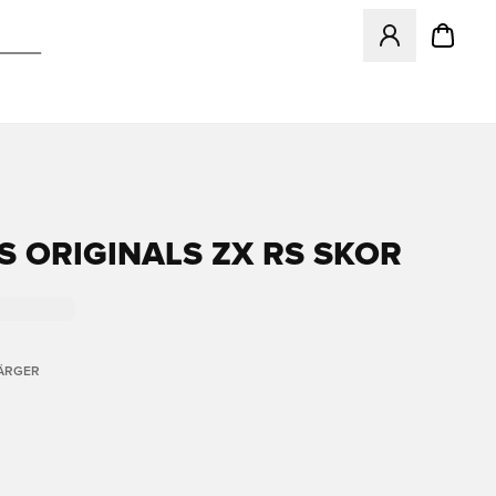
Öppnar en Modal f
S ORIGINALS ZX RS SKOR
FÄRGER