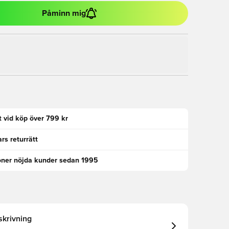
Påminn mig
kt vid köp över 799 kr
rs returrätt
oner nöjda kunder sedan 1995
krivning