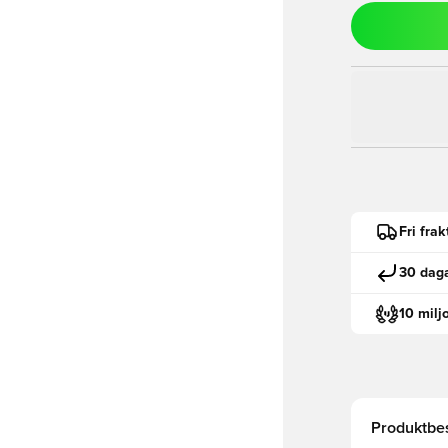
Fri fra
30 daga
10 milj
Produktbes