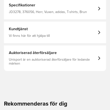
till jeans och är perfekt för lediga dagar och utekvällar. En
liten Trefoil på bröstet ger en diskret men ändå
Specifikationer
omisskännlig adidas-stil. Lös passform Rund halsringning
100 % bomull
JD3278, 376056, Herr, Vuxen, adidas, T-shirts, Brun
Kundtjänst
Vi finns här för att hjälpa till
Auktoriserad återförsäljare
Unisport är en auktoriserad återförsäljare för ledande
märken
Rekommenderas för dig