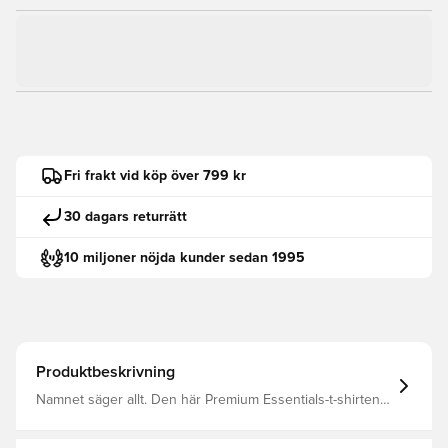
Fri frakt vid köp över 799 kr
30 dagars returrätt
10 miljoner nöjda kunder sedan 1995
Produktbeskrivning
Namnet säger allt. Den här Premium Essentials-t-shirten
från adidas är gjord i mjuk singeljersey med en lös och
ledig passform. Den passar lika bra till joggingbyxor som