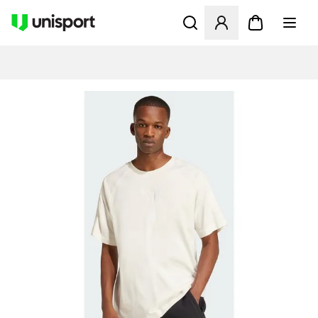
Öppnar en Modal för att logg