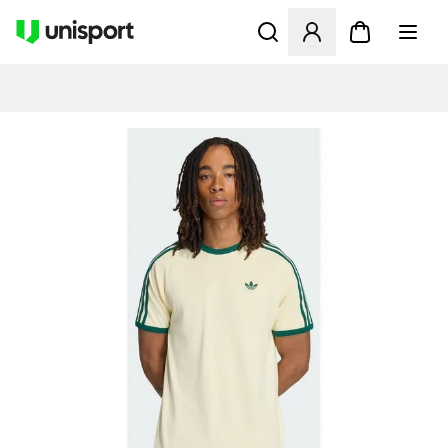
Öppnar en Modal för att logg