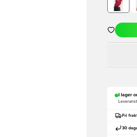
Öppnar en Mod
I lager o
Leveranst
Fri fra
30 daga