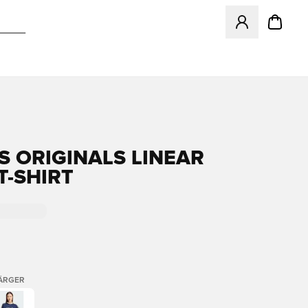
Öppnar en Modal f
S ORIGINALS LINEAR
T-SHIRT
FÄRGER