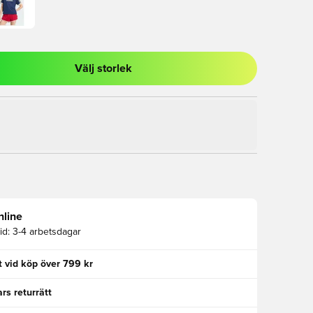
Välj storlek
al för att logga in eller registrera dig som medlem
nline
id:
3-4 arbetsdagar
kt vid köp över 799 kr
rs returrätt