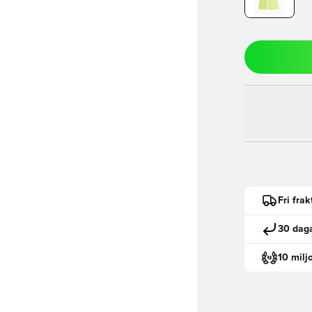
Fri fra
30 daga
10 milj