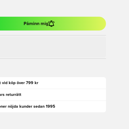
Påminn mig
kt vid köp över 799 kr
rs returrätt
oner nöjda kunder sedan 1995