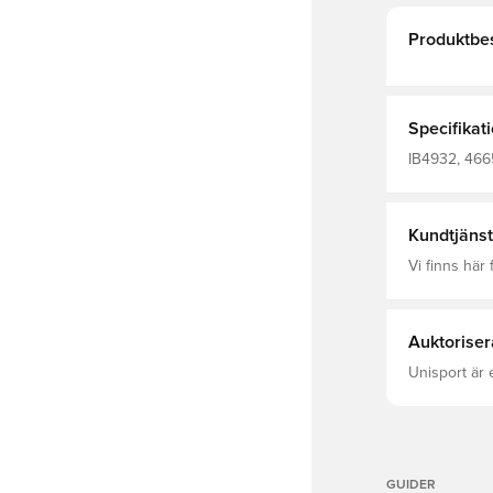
Produktbes
Specifikat
IB4932, 4665
Kundtjänst
Vi finns här f
Auktoriser
Unisport är 
GUIDER