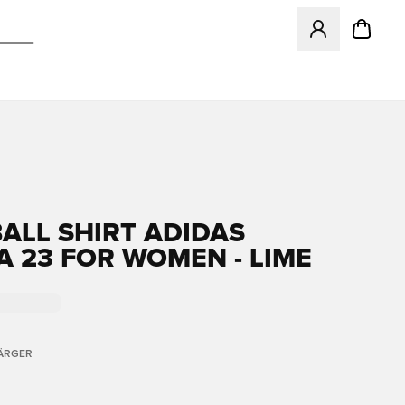
Öppnar en Modal f
ALL SHIRT ADIDAS
A 23 FOR WOMEN - LIME
FÄRGER