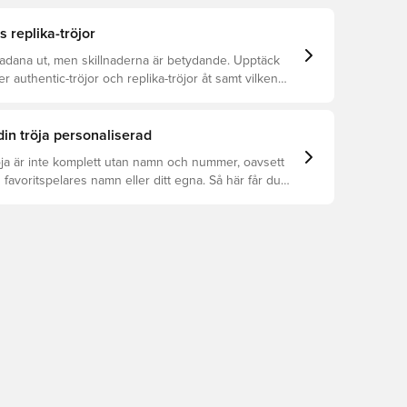
s replika-tröjor
kadana ut, men skillnaderna är betydande. Upptäck
er authentic-tröjor och replika-tröjor åt samt vilken
r dig.
din tröja personaliserad
öja är inte komplett utan namn och nummer, oavsett
 favoritspelares namn eller ditt egna. Så här får du
: