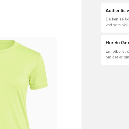
Authentic v
De kan se li
vad som skilj
som är rätt fö
Hur du får 
En fotbollstr
om det är din
det att hända