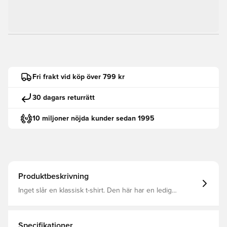
Fri frakt vid köp över 799 kr
30 dagars returrätt
10 miljoner nöjda kunder sedan 1995
Produktbeskrivning
Inget slår en klassisk t-shirt. Den här har en ledig
passform så att du kan bära den i lager. Lätt bomull som
känns mjuk och bekväm varje dag.
Specifikationer