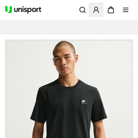
Öppnar en Modal för att logg