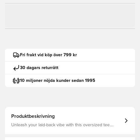
Fri frakt vid köp över 799 kr
30 dagars returrätt
10 miljoner nöjda kunder sedan 1995
Produktbeskrivning
Unleash your laid-back vibe with this oversized tee.
Featuring a subtle CAT logo embroidery on the chest, it's
perfect for those who love to keep it casual yet chic.