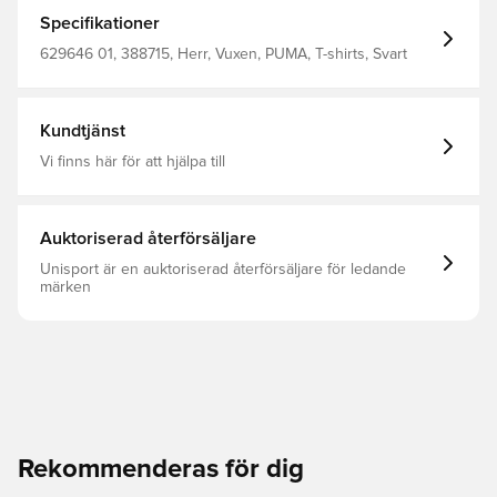
Embrace the effortless charm of PUMA and make every
day a statement. Oversized fit Single jersey fabric
Specifikationer
Regular length Crew neck Short sleeves PUMA branding
details
629646 01, 388715, Herr, Vuxen, PUMA, T-shirts, Svart
Kundtjänst
Vi finns här för att hjälpa till
Auktoriserad återförsäljare
Unisport är en auktoriserad återförsäljare för ledande
märken
Rekommenderas för dig