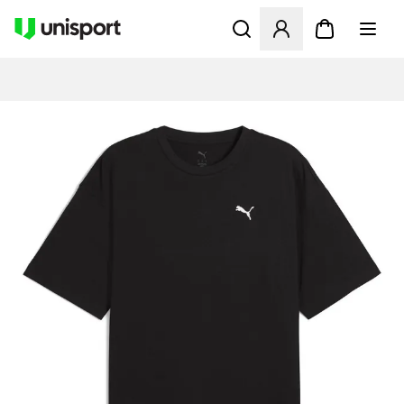
Öppnar en Modal för att logg