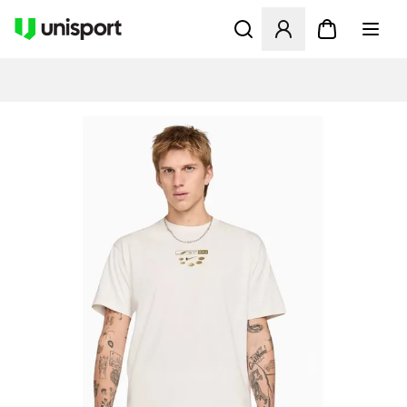
Öppnar en Modal för att logg