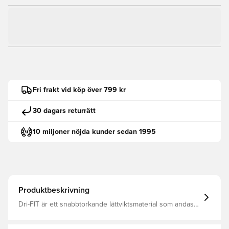
Fri frakt vid köp över 799 kr
30 dagars returrätt
10 miljoner nöjda kunder sedan 1995
Produktbeskrivning
Dri-FIT är ett snabbtorkande lättviktsmaterial som andas
och leder bort fukt från kroppen, så att du alltid hålls torr,
bekväm och fokuserad Maskinstickat så materialet känns