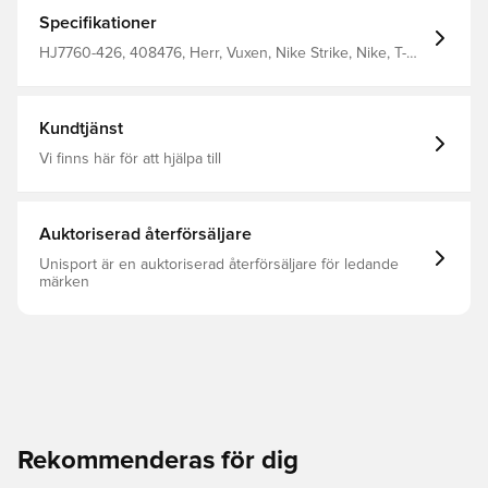
mjukt och starkt Smal passform Tillverkad av 100%
polyester
Specifikationer
HJ7760-426, 408476, Herr, Vuxen, Nike Strike, Nike, T-
shirts, Kortärmad, This Product Is Made With 100%
Recycled Polyester Fibers, Blå
Kundtjänst
Vi finns här för att hjälpa till
Auktoriserad återförsäljare
Unisport är en auktoriserad återförsäljare för ledande
märken
Rekommenderas för dig