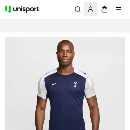
Öppnar en Modal för att logg