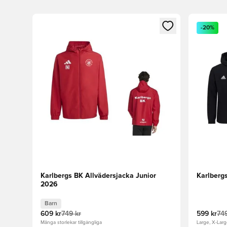
Öppnar en Modal för att logga in eller registrera dig
Öppnar en
-20%
Karlbergs BK Allvädersjacka Junior
Karlberg
2026
Barn
609 kr
749 kr
599 kr
749
Många storlekar tillgängliga
Large, X-Lar