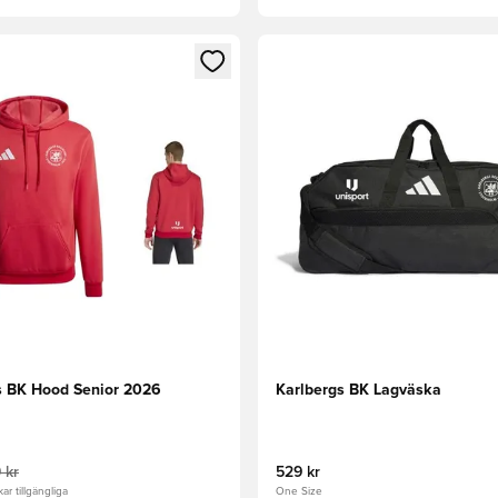
 som medlem
 Modal för att logga in eller registrera dig som medlem
Öppnar en Modal för att logga
s BK Hood Senior 2026
Karlbergs BK Lagväska
 kr
529 kr
ar tillgängliga
One Size