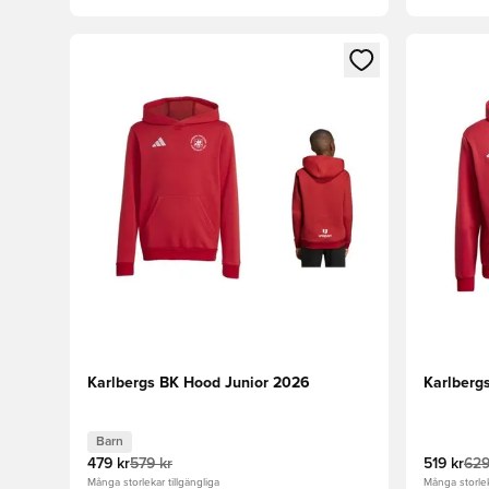
Öppnar en Modal för att logga in eller registrera dig
Öppnar en
Karlbergs BK Hood Junior 2026
Karlberg
Barn
479 kr
579 kr
519 kr
629
Många storlekar tillgängliga
Många storlek