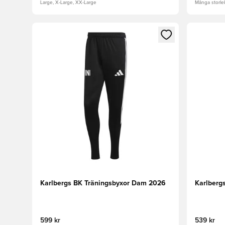
Large, X-Large, XX-Large
Många storlek
Öppnar en Modal för att logga in eller registrera dig
Öppnar en
Karlbergs BK Träningsbyxor Dam 2026
Karlberg
599 kr
539 kr