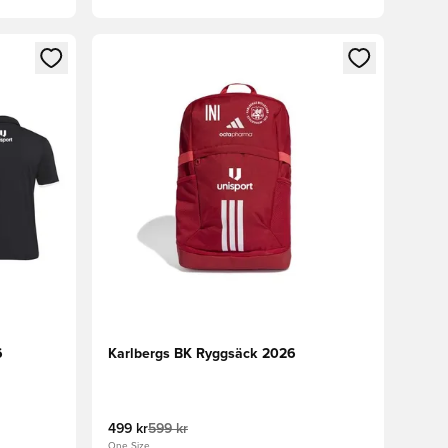
 in eller registrera dig som medlem
Öppnar en Modal för att logga in eller registrera
6
Karlbergs BK Ryggsäck 2026
499 kr
599 kr
One Size