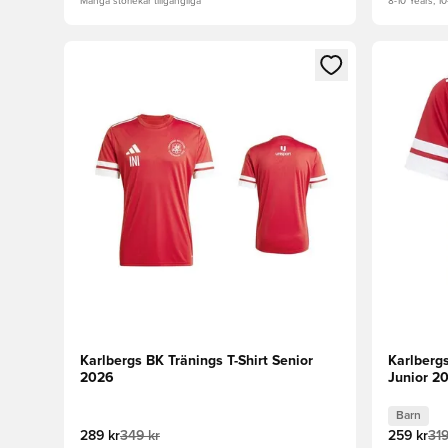
Många storlekar tillgängliga
8-10 Years, 10
Öppnar en Modal för att logga in eller registrera dig
Öppnar en
Karlbergs BK Tränings T-Shirt Senior
Karlbergs
2026
Junior 2
Barn
289 kr
349 kr
259 kr
319