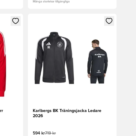
Många storlekar tillgängliga
 in eller registrera dig som medlem
Öppnar en Modal för att logga in eller registrera
rr
Karlbergs BK Träningsjacka Ledare
2026
594 kr
719 kr