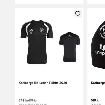
Öppnar en Modal för att logga in eller registrera dig
Öppnar en
Karlbergs BK Ledar T-Shirt 2026
Karlberg
349 kr
419 kr
169 kr
Många storlekar tillgängliga
One Size