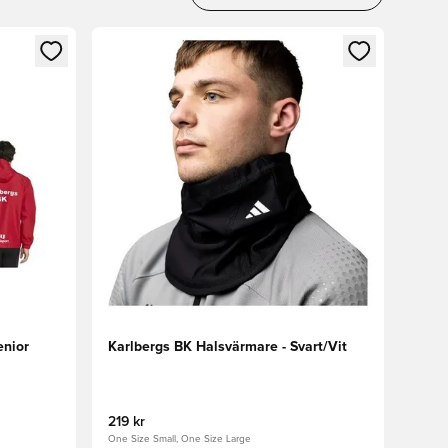
 in eller registrera dig som medlem
Öppnar en Modal för att logga in eller registrera
enior
Karlbergs BK Halsvärmare - Svart/Vit
219 kr
One Size Small, One Size Large