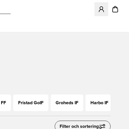
Öppnar en Modal f
 FF
Fristad GoIF
Groheds IF
Harbo IF
Hitt
Filter och sortering