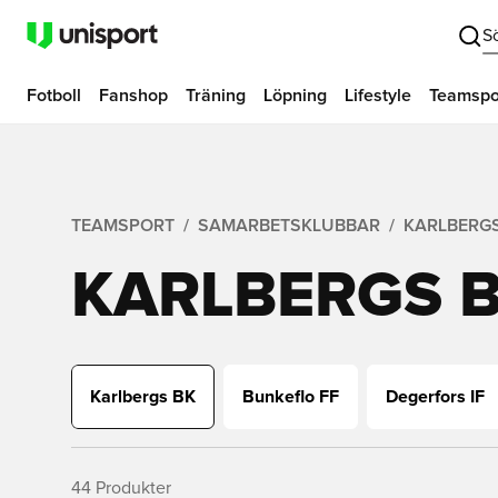
S
Fotboll
Fanshop
Träning
Löpning
Lifestyle
Teamspo
TEAMSPORT
SAMARBETSKLUBBAR
KARLBERGS
KARLBERGS 
Karlbergs BK
Bunkeflo FF
Degerfors IF
44
Produkter