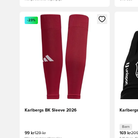
Öppnar en Modal för att logga in eller registrera dig
Öppnar en
-23%
Karlbergs BK Sleeve 2026
Karlberg
Barn
99 kr
129 kr
169 kr
209