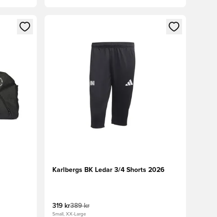
 in eller registrera dig som medlem
Öppnar en Modal för att logga in eller registrera
Karlbergs BK Ledar 3/4 Shorts 2026
319 kr
389 kr
Small, XX-Large