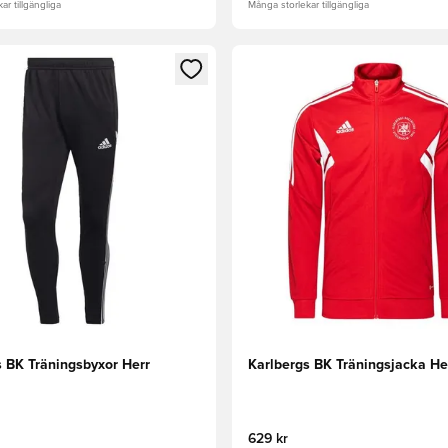
ar tillgängliga
Många storlekar tillgängliga
 som medlem
 Modal för att logga in eller registrera dig som medlem
Öppnar en Modal för att logga
s BK Träningsbyxor Herr
Karlbergs BK Träningsjacka He
629 kr