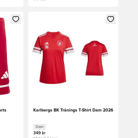
 in eller registrera dig som medlem
Öppnar en Modal för att logga in eller registrera
orts
Karlbergs BK Tränings T-Shirt Dam 2026
Dam
349 kr