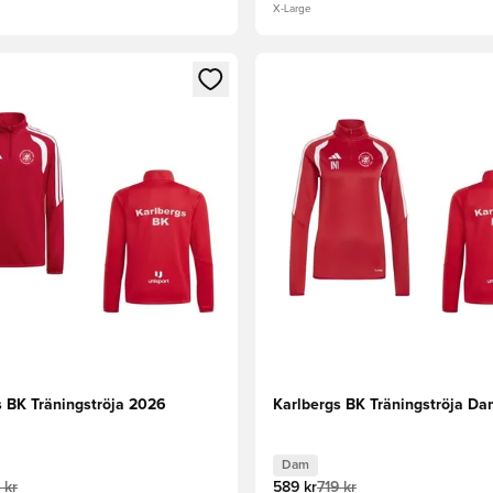
X-Large
 som medlem
 Modal för att logga in eller registrera dig som medlem
Öppnar en Modal för att logga
s BK Träningströja 2026
Karlbergs BK Träningströja D
Dam
 kr
589 kr
719 kr