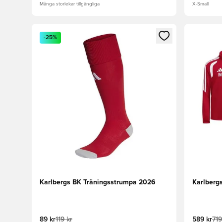
Många storlekar tillgängliga
X-Small
Öppnar en Modal för att logga in eller registrera dig
Öppnar en
-25%
Karlbergs BK Träningsstrumpa 2026
Karlberg
89 kr
119 kr
589 kr
719