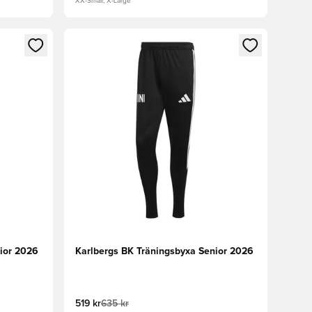
XX-Small, X-Large
 in eller registrera dig som medlem
Öppnar en Modal för att logga in eller registrera
ior 2026
Karlbergs BK Träningsbyxa Senior 2026
519 kr
635 kr