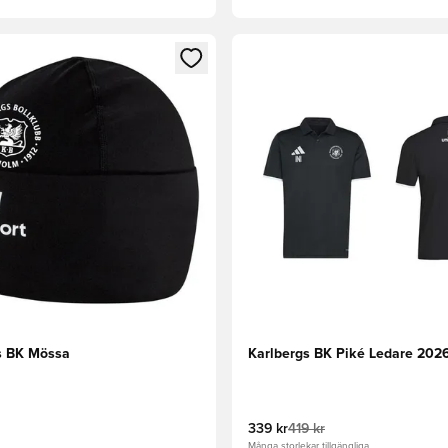
 som medlem
 Modal för att logga in eller registrera dig som medlem
Öppnar en Modal för att logga
s BK Mössa
Karlbergs BK Piké Ledare 202
339 kr
419 kr
Många storlekar tillgängliga