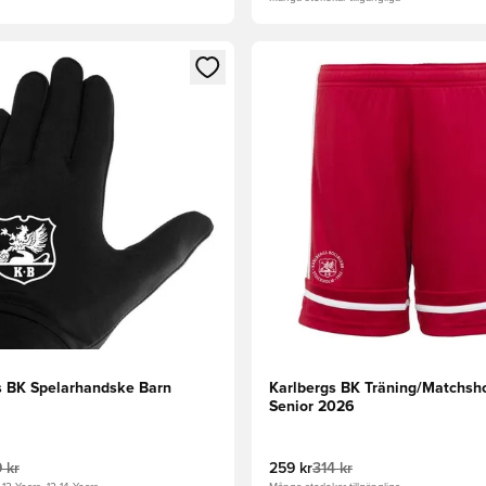
 som medlem
 Modal för att logga in eller registrera dig som medlem
Öppnar en Modal för att logga
s BK Spelarhandske Barn
Karlbergs BK Träning/Matchsh
Senior 2026
 kr
259 kr
314 kr