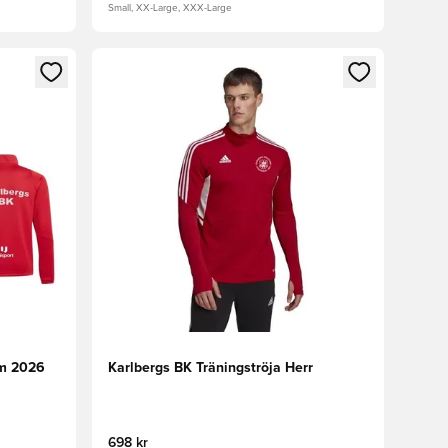
Small, XX-Large, XXX-Large
 in eller registrera dig som medlem
Öppnar en Modal för att logga in eller registrera
am 2026
Karlbergs BK Träningströja Herr
698 kr