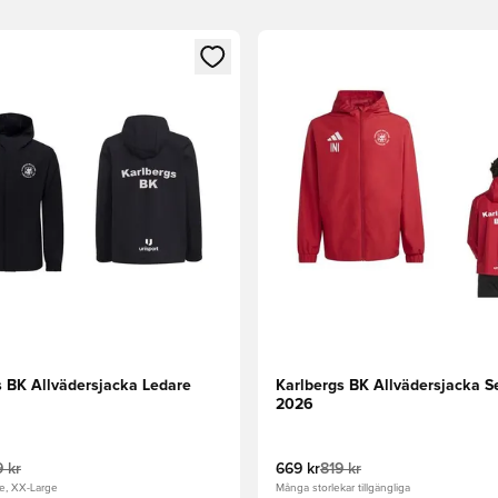
 som medlem
 Modal för att logga in eller registrera dig som medlem
Öppnar en Modal för att logga
s BK Allvädersjacka Ledare
Karlbergs BK Allvädersjacka S
2026
 kr
669 kr
819 kr
ge, XX-Large
Många storlekar tillgängliga