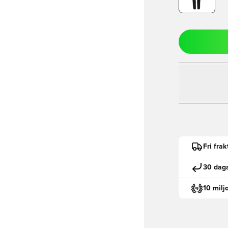
Fri fra
30 daga
10 milj