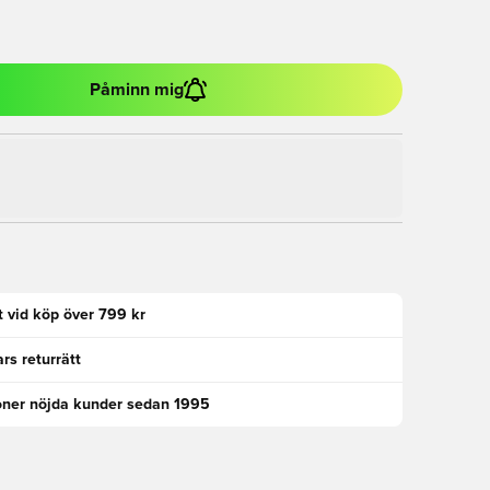
Påminn mig
kt vid köp över 799 kr
rs returrätt
oner nöjda kunder sedan 1995