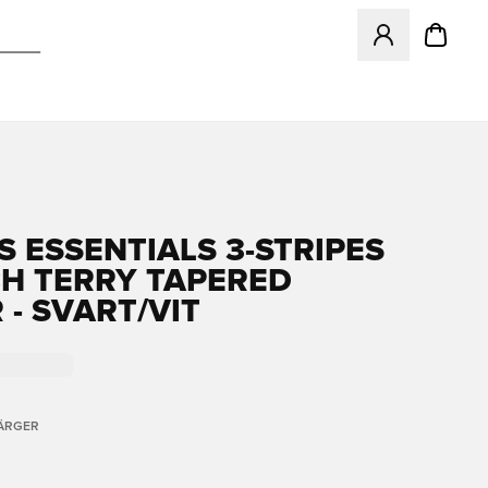
Öppnar en Modal f
S ESSENTIALS 3-STRIPES
H TERRY TAPERED
 - SVART/VIT
FÄRGER