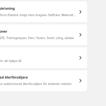
krivning
m Elastisk midja med dragsko Sidfickor Material:
 36 % återvunnen polyester, 11 % viskos
ioner
15, Träningsbyxor, Herr, Vuxen, Svart, Lång, adidas
ör att hjälpa till
ad återförsäljare
en auktoriserad återförsäljare för ledande märken