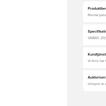
Produktbes
Normal passfor
53 % bomull,
Specifikat
GK8831, 2122
Kundtjänst
Vi finns här f
Auktoriser
Unisport är 