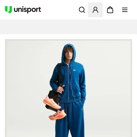
Öppnar en Modal för att logg