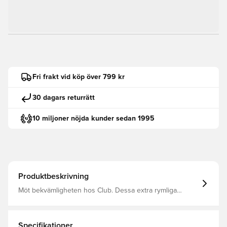
Fri frakt vid köp över 799 kr
30 dagars returrätt
10 miljoner nöjda kunder sedan 1995
Produktbeskrivning
Möt bekvämligheten hos Club. Dessa extra rymliga
träningsbyxor är tillverkade i kraftigt sweatshirttyg som är
naturligt luftigt och har mjuka öglor på insidan. Snörlås
vid vristerna gör att du kan ändra stilen efter dina skor.
Specifikationer