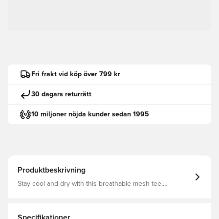
Fri frakt vid köp över 799 kr
30 dagars returrätt
10 miljoner nöjda kunder sedan 1995
Produktbeskrivning
Stay cool and dry with this breathable mesh tee.
Featuring dryCELL technology and flatlocked seams for
reduced friction, it's perfect for your active lifestyle. This
tee combines performance and style for every workout.
Regular fit Short sleeves Regular length Crew neck
Specifikationer