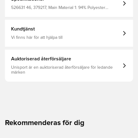
PUMA branding details 94% Polyester, 6% Elastane
526631 46, 379217, Main Material 1: 94% Polyester
Recycled, 6% Elastane - Mesh - 155.00 G/M² - Piece Dyed
- Chemical - Absorbency&/Or Wicking - Drycell (Fun/001),
Vuxen, Herr, Blå, PUMA, Träningsöverdel
Kundtjänst
Vi finns här för att hjälpa till
Auktoriserad återförsäljare
Unisport är en auktoriserad återförsäljare för ledande
märken
Rekommenderas för dig