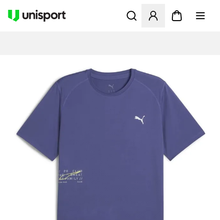
Öppnar en Modal för att logg