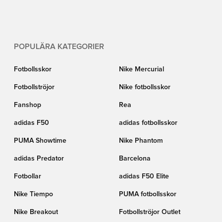
kan prestera till max. Handla dina fotbollsstrumpor på Unisport idag med
snabb leverans och bra priser.
POPULÄRA KATEGORIER
Fotbollsskor
Nike Mercurial
Fotbollströjor
Nike fotbollsskor
Fanshop
Rea
adidas F50
adidas fotbollsskor
PUMA Showtime
Nike Phantom
adidas Predator
Barcelona
Fotbollar
adidas F50 Elite
Nike Tiempo
PUMA fotbollsskor
Nike Breakout
Fotbollströjor Outlet