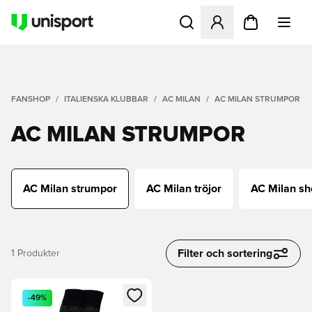
Öppnar en Modal för att logg
FANSHOP
ITALIENSKA KLUBBAR
AC MILAN
AC MILAN STRUMPOR
AC MILAN STRUMPOR
AC Milan strumpor
AC Milan tröjor
AC Milan sh
Filter och sortering
1
Produkter
Öppnar en Modal för att logga in eller registrera dig som me
-49%