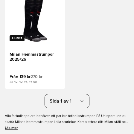
Outlet
Milan Hemmastrumpor
2025/26
Från
139 kr
270 kr
38-42, 42-46, 46-50
Sida 1 av 1
Alla fotbollsspelare behöver ett par bra fotbollsstrumpor. På Unisport kan du
skaffa Milans hemmastrumpor i alla storlekar. Komplettera ditt Milan-ställ och
visa ditt stöd för 'Rossoneri' - en av de mest framgångsrika klubbarna i Italien.
Läs mer
PUMA-strumporna kommer med högkvalitativa teknologier som gör att du