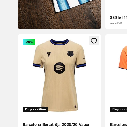
859 kr
1 1
XX-Large
Öppnar en Modal för att logga in eller registrera dig
Öppnar en
-25%
Player edition
Player ed
Barcelona Bortatröja 2025/26 Vapor
Barcelon