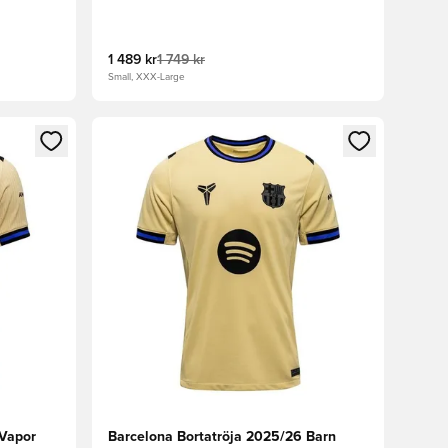
1 489 kr
1 749 kr
Small, XXX-Large
 in eller registrera dig som medlem
Öppnar en Modal för att logga in eller registrera
 Vapor
Barcelona Bortatröja 2025/26 Barn