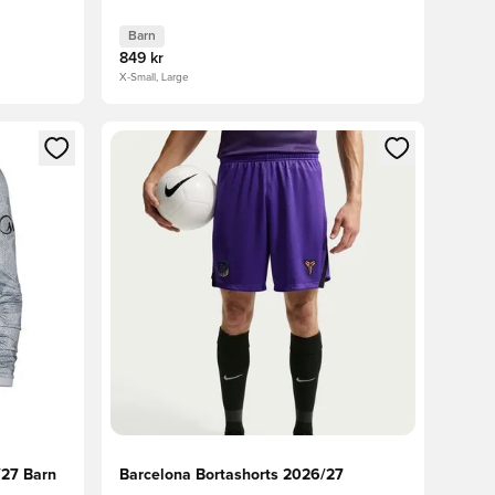
Barn
849 kr
X-Small, Large
 in eller registrera dig som medlem
Öppnar en Modal för att logga in eller registrera
/27 Barn
Barcelona Bortashorts 2026/27