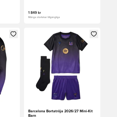
1 849 kr
Många storlekar tillgängliga
 in eller registrera dig som medlem
Öppnar en Modal för att logga in eller registrera
Barcelona Bortatröja 2026/27 Mini-Kit
Barn