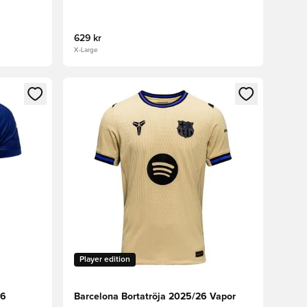
629 kr
X-Large
 in eller registrera dig som medlem
Öppnar en Modal för att logga in eller registrera
Player edition
26
Barcelona Bortatröja 2025/26 Vapor