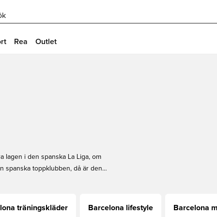
ök
rt
Rea
Outlet
a lagen i den spanska La Liga, om
den spanska toppklubben, då är den
tår av några av de bästa, coolaste
 från matchkläder till träningskläder
lona träningskläder
Barcelona lifestyle
Barcelona 