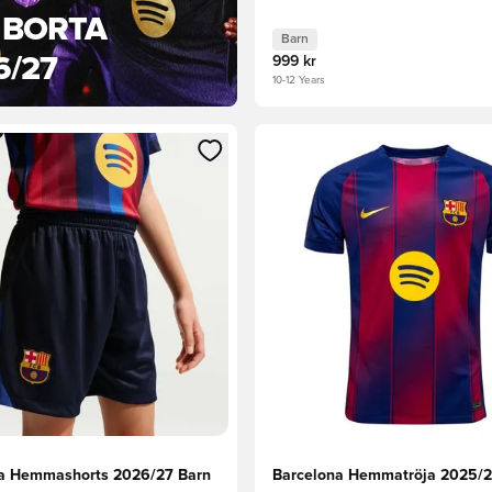
 BORTA
Barn
6/27
999 kr
10-12 Years
 som medlem
 Modal för att logga in eller registrera dig som medlem
Öppnar en Modal för att logga
a Hemmashorts 2026/27 Barn
Barcelona Hemmatröja 2025/