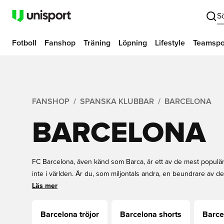
S
Fotboll
Fanshop
Träning
Löpning
Lifestyle
Teamspo
FANSHOP
SPANSKA KLUBBAR
BARCELONA
BARCELONA
FC Barcelona, även känd som Barca, är ett av de mest populär
inte i världen. Är du, som miljontals andra, en beundrare av 
här sidan allt du letar efter. Vår online FC Barcelona-butik bes
Läs mer
och mest unika FC Barcelona-artiklarna på marknaden. Hitta allt
och supporterprylar.
Barcelona tröjor
Barcelona shorts
Barce