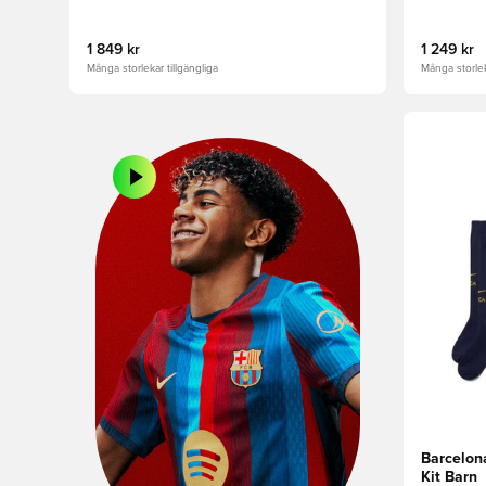
1 849 kr
1 249 kr
Många storlekar tillgängliga
Många storlek
Öppnar en
Barcelon
Kit Barn