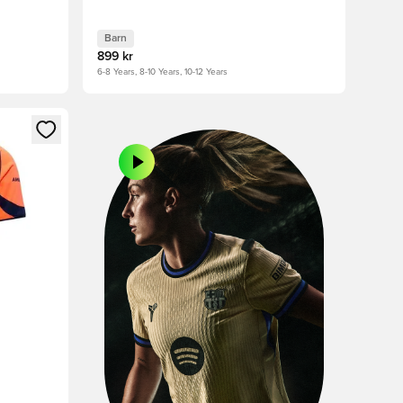
Barn
899 kr
6-8 Years, 8-10 Years, 10-12 Years
 in eller registrera dig som medlem