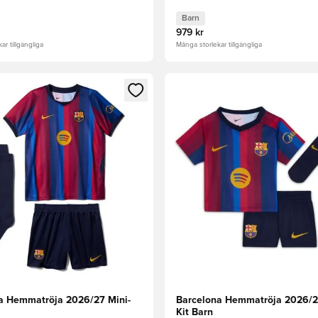
Barn
979 kr
ar tillgängliga
Många storlekar tillgängliga
 Modal för att logga in eller registrera dig som medlem
Öppnar en Modal för att logga
a Hemmatröja 2026/27 Mini-
Barcelona Hemmatröja 2026/2
Kit Barn