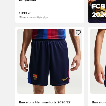
FCB
202
1 399 kr
Många storlekar tillgängliga
Öppnar en Modal för att logga in eller registrera dig
Öppnar en
Barcelona Hemmashorts 2026/27
Barcelon