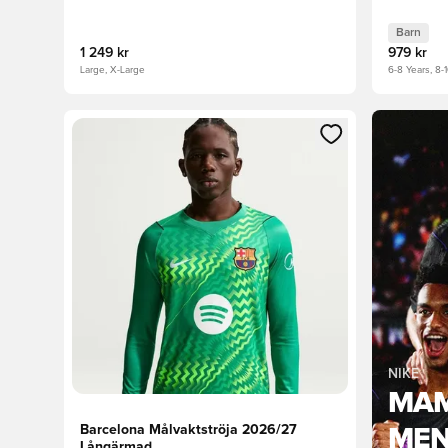
Barn
1 249 kr
979 kr
Large, X-Large
6-8 Years, 8-1
Öppnar en Modal för att logga in eller registrera dig
NIKE
MAM
Barcelona Målvaktströja 2026/27
MEN
Långärmad