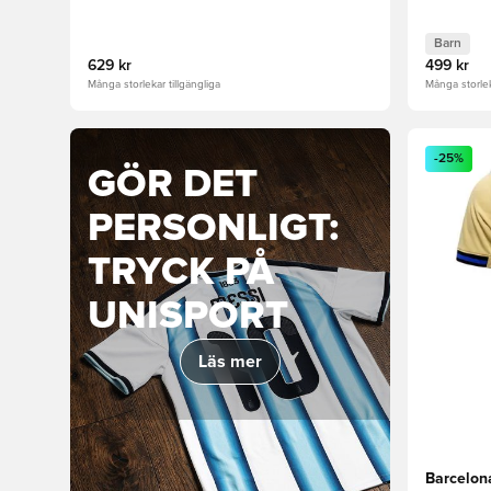
Barn
629 kr
499 kr
Många storlekar tillgängliga
Många storlek
Öppnar en
-25%
GÖR DET
PERSONLIGT:
TRYCK PÅ
UNISPORT
Läs mer
Barcelon