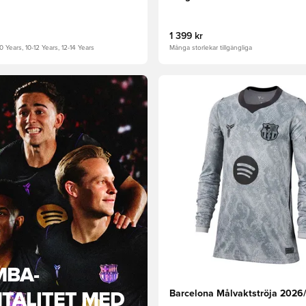
1 399 kr
0 Years, 10-12 Years, 12-14 Years
Många storlekar tillgängliga
 som medlem
Öppnar en Modal för att logga
BA-
Barcelona Målvaktströja 2026
TALITET MED