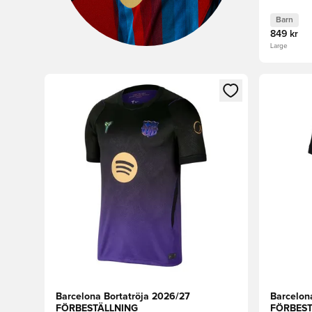
Barn
849 kr
Large
Öppnar en Modal för att logga in eller registrera dig
Öppnar en
Barcelona Bortatröja 2026/27
Barcelon
FÖRBESTÄLLNING
FÖRBEST