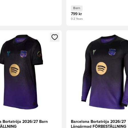
Barn
799 kr
0-2 Years
 som medlem
 Modal för att logga in eller registrera dig som medlem
Öppnar en Modal för att logga
a Bortatröja 2026/27 Barn
Barcelona Bortatröja 2026/27
ÄLLNING
Långärmad FÖRBESTÄLLNING