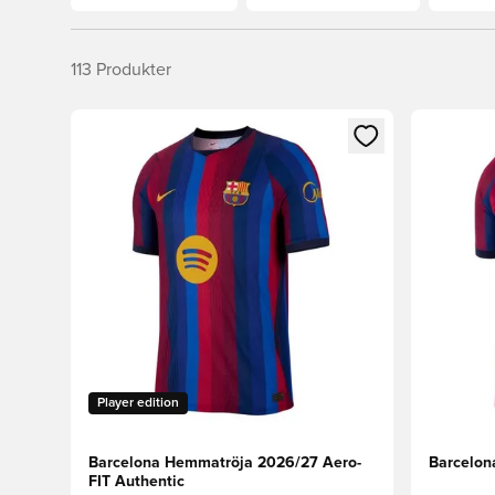
113
Produkter
Öppnar en Modal för att logga in eller registrera dig
Öppnar en
Player edition
Barcelona Hemmatröja 2026/27 Aero-
Barcelon
FIT Authentic