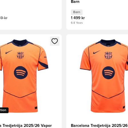
Barn
Barn
49 kr
1 499 kr
6-8 Years
 som medlem
 Modal för att logga in eller registrera dig som medlem
Öppnar en Modal för att logga
ition
a Tredjetröja 2025/26 Vapor
Barcelona Tredjetröja 2025/26