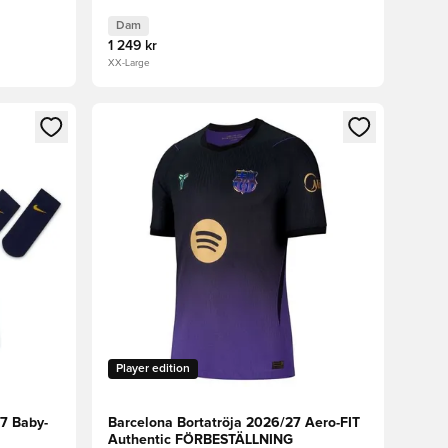
Dam
1 249 kr
XX-Large
 in eller registrera dig som medlem
Öppnar en Modal för att logga in eller registrera
Player edition
7 Baby-
Barcelona Bortatröja 2026/27 Aero-FIT
Authentic FÖRBESTÄLLNING