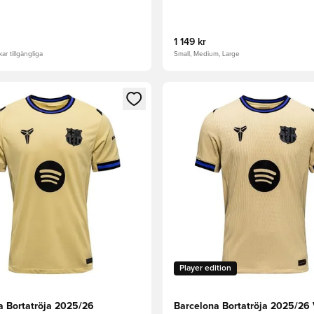
1 149 kr
ar tillgängliga
Small, Medium, Large
 Modal för att logga in eller registrera dig som medlem
Öppnar en Modal för att logga
Player edition
a Bortatröja 2025/26
Barcelona Bortatröja 2025/26