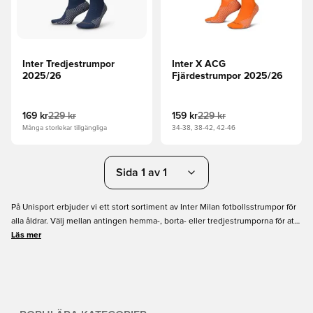
Inter Tredjestrumpor
Inter X ACG
2025/26
Fjärdestrumpor 2025/26
169 kr
229 kr
159 kr
229 kr
Många storlekar tillgängliga
34-38, 38-42, 42-46
Sida 1 av 1
På Unisport erbjuder vi ett stort sortiment av Inter Milan fotbollsstrumpor för
alla åldrar. Välj mellan antingen hemma-, borta- eller tredjestrumporna för att
komplettera ditt Inter-ställ och visa ditt stöd för den klassiska klubben som
Läs mer
spelar på ikoniska San Siro. Handla dina Inter fotbollsstrumpor på Unisport
idag - alltid snabb leverans och bra priser!