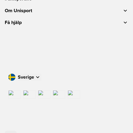
Om Unisport
Få hjälp
Sverige
Handla i ditt land