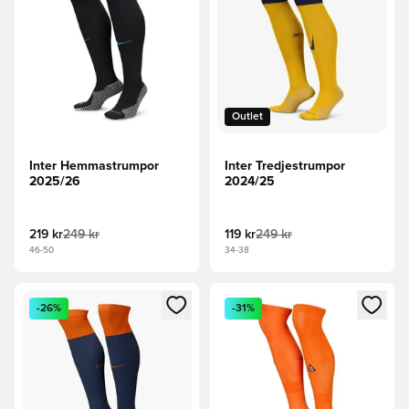
Outlet
Inter Hemmastrumpor
Inter Tredjestrumpor
2025/26
2024/25
219 kr
249 kr
119 kr
249 kr
46-50
34-38
Öppnar en Modal för att logga in eller registrera dig som me
Öppnar en Modal för att logga
-26%
-31%