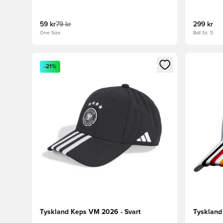
59 kr
79 kr
299 kr
One Size
Ball Sz. 5
Öppnar en Modal för att logga in eller registrera dig
Öppnar en
-21%
Tyskland Keps VM 2026 - Svart
Tyskland