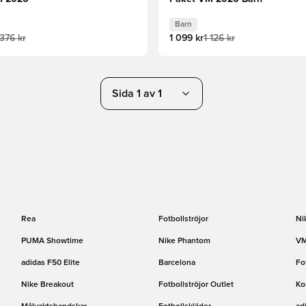
Barn
 376 kr
1 099 kr
1 126 kr
Sida 1 av 1
Rea
Fotbollströjor
Ni
PUMA Showtime
Nike Phantom
VM
adidas F50 Elite
Barcelona
Fo
Nike Breakout
Fotbollströjor Outlet
Ko