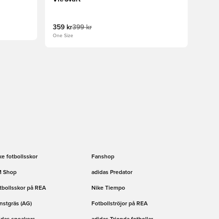
359 kr
399 kr
One Size
ke fotbollsskor
Fanshop
 Shop
adidas Predator
tbollsskor på REA
Nike Tiempo
nstgräs (AG)
Fotbollströjor på REA