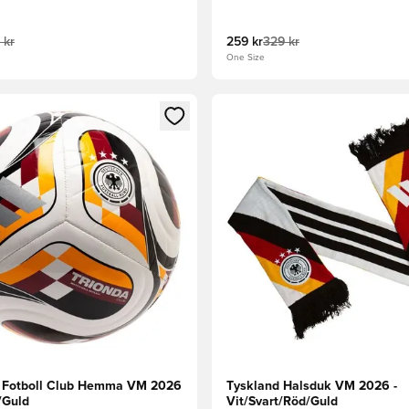
 kr
259 kr
329 kr
One Size
 som medlem
 Modal för att logga in eller registrera dig som medlem
Öppnar en Modal för att logga
 Fotboll Club Hemma VM 2026
Tyskland Halsduk VM 2026 -
/Guld
Vit/Svart/Röd/Guld