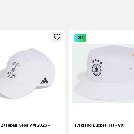
 som medlem
 Modal för att logga in eller registrera dig som medlem
Öppnar en Modal för att logga
-21%
 Baseball Keps VM 2026 -
Tyskland Bucket Hat - Vit