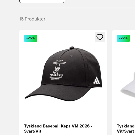
16
Produkter
Öppnar en Modal för att logga in eller registrera dig
Öppnar en
-25%
-22%
Tyskland Baseball Keps VM 2026 -
Tyskland
Svart/Vit
Vit/Svart