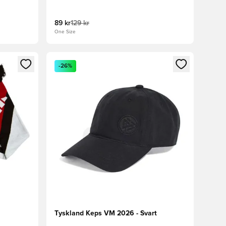
89 kr
129 kr
One Size
 in eller registrera dig som medlem
Öppnar en Modal för att logga in eller registrera
-26%
Tyskland Keps VM 2026 - Svart