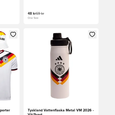
48 kr
69 kr
One Size
 in eller registrera dig som medlem
Öppnar en Modal för att logga in eller registrera
porter
Tyskland Vattenflaska Metal VM 2026 -
Vit/Svart