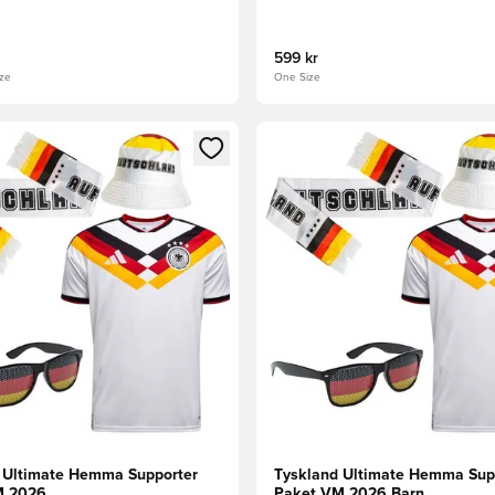
599 kr
ize
One Size
 som medlem
 Modal för att logga in eller registrera dig som medlem
Öppnar en Modal för att logga
 Ultimate Hemma Supporter
Tyskland Ultimate Hemma Sup
M 2026
Paket VM 2026 Barn