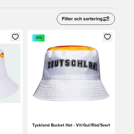
Filter och sortering
 in eller registrera dig som medlem
Öppnar en Modal för att logga in eller registrera
-31%
Tyskland Bucket Hat - Vit/Gul/Röd/Svart