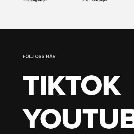
Landslagströjor
Liverpool tröjor
FÖLJ OSS HÄR
TIKTOK
YOUTU