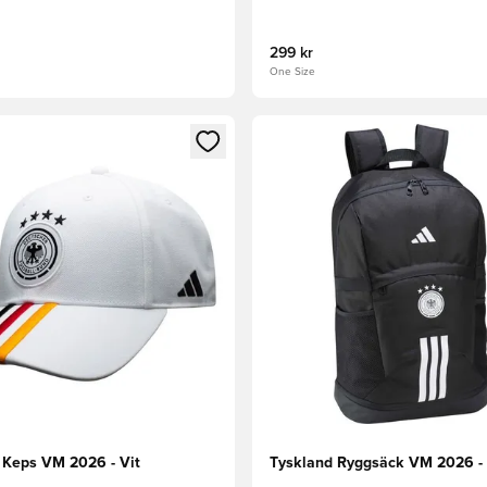
299 kr
One Size
 som medlem
 Modal för att logga in eller registrera dig som medlem
Öppnar en Modal för att logga
 Keps VM 2026 - Vit
Tyskland Ryggsäck VM 2026 - 