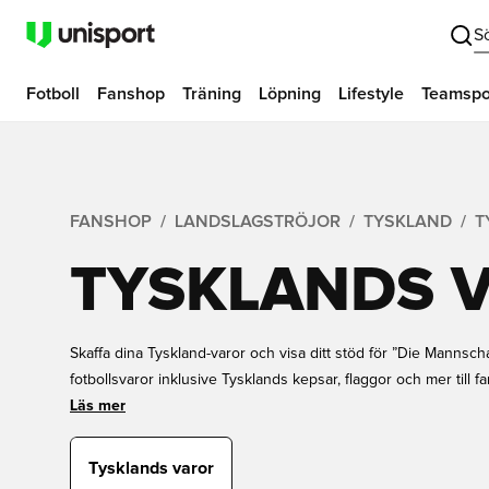
S
Fotboll
Fanshop
Träning
Löpning
Lifestyle
Teamspo
FANSHOP
LANDSLAGSTRÖJOR
TYSKLAND
T
TYSKLANDS 
Skaffa dina Tyskland-varor och visa ditt stöd för ”Die Mannscha
fotbollsvaror inklusive Tysklands kepsar, flaggor och mer till fa
stolt bära dina favoritfärger för att visa vem du stöder. Bestäl
Läs mer
njut av snabb leverans.
Tysklands varor