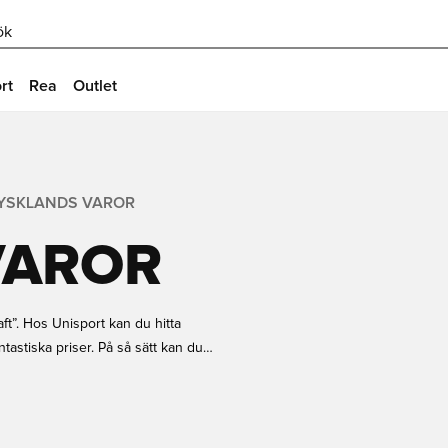
ök
rt
Rea
Outlet
YSKLANDS VAROR
VAROR
ft”. Hos Unisport kan du hitta
ntastiska priser. På så sätt kan du
l dina Tyskland-varor online idag och