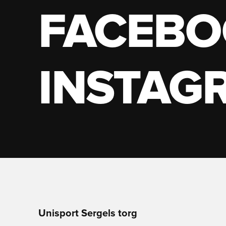
FACEBO
INSTAG
Unisport Sergels torg