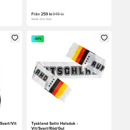
Från
259 kr
349 kr
Small, One Size
 in eller registrera dig som medlem
Öppnar en Modal för att logga in eller registrera
-30%
Svart/Vit
Tyskland Satin Halsduk -
Vit/Svart/Röd/Gul