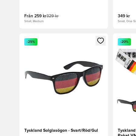
Från
259 kr
329 kr
349 kr
Small, Medium
Small, One S
Öppnar en Modal för att logga in eller registrera dig
Öppnar en
-25%
-20%
Tyskland Solglasögon - Svart/Röd/Gul
Tyskland
Paket V