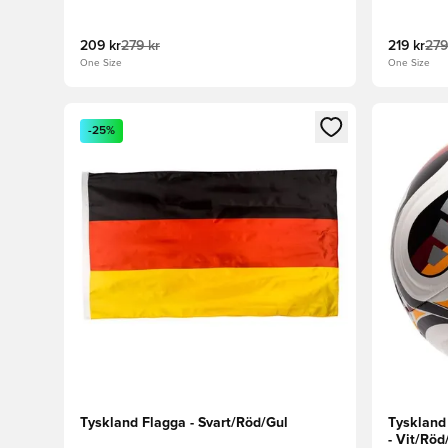
209 kr
279 kr
219 kr
279
One Size
One Size
Öppnar en Modal för att logga in eller registrera dig
Öppnar en
-25%
Tyskland Flagga - Svart/Röd/Gul
Tyskland
- Vit/Röd