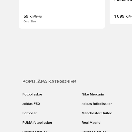
59 kr
79 kr
1 099 kr
1
One Size
POPULÄRA KATEGORIER
Fotbollsskor
Nike Mercurial
adidas F50
adidas fotbollsskor
Fotbollar
Manchester United
PUMA fotbollsskor
Real Madrid