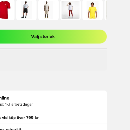
Välj storlek
al för att logga in eller registrera dig som medlem
nline
id:
1-3 arbetsdagar
kt vid köp över 799 kr
rs returrätt