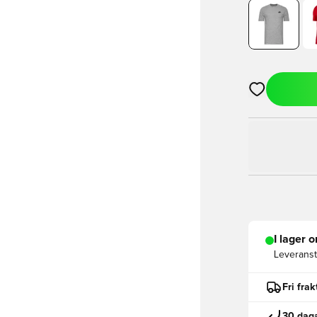
Öppnar en Mod
I lager o
Leveranst
Fri fra
30 daga