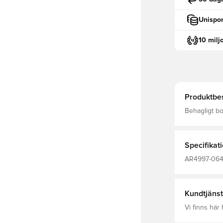
Unispor
10 milj
Produktbes
Specifikat
AR4997-064, 
100% Cotto
Kundtjänst
Vi finns här f