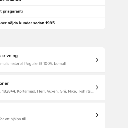
t prisgaranti
oner nöjda kunder sedan 1995
krivning
Behagligt bomullsmaterial Regular fit 100% bomull
ioner
182844, Kortärmad, Herr, Vuxen, Grå, Nike, T-shirts,
n
ör att hjälpa till