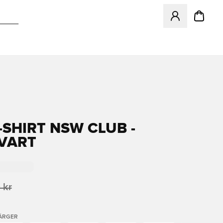
Öppnar en Modal f
-SHIRT NSW CLUB -
VART
 kr
FÄRGER