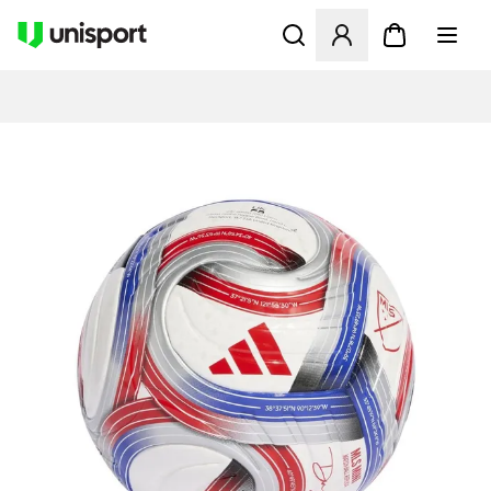
Öppnar en Modal för att logg