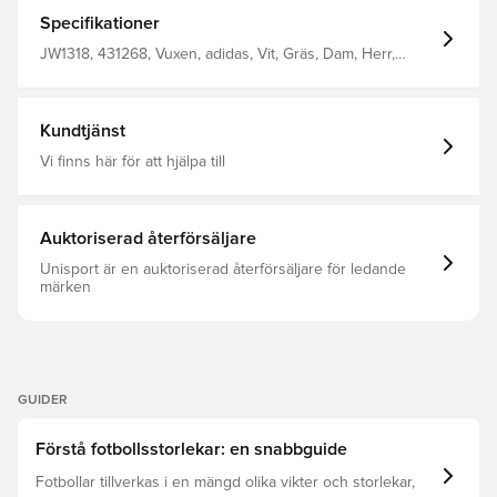
och eliminerar behovet av en pump så att du kan
fokusera på din match utan avbrott Matchbollens form
Specifikationer
ger en touch av äkthet Spelare unga och gamla kommer
att uppskatta enkel hantering och exakt kontroll Airless
JW1318, 431268, Vuxen, adidas, Vit, Gräs, Dam, Herr,
teknik 100% TPU
Fotbollar, MLS
Kundtjänst
Vi finns här för att hjälpa till
Auktoriserad återförsäljare
Unisport är en auktoriserad återförsäljare för ledande
märken
GUIDER
Förstå fotbollsstorlekar: en snabbguide
Fotbollar tillverkas i en mängd olika vikter och storlekar,