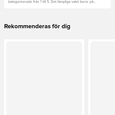
kategoriserade från 1 till 5. Det lämpliga valet beror på
faktorer som ålder, skicklighet, och avsedd användning,
inklusive förbundsregler och träningsmetoder.
Rekommenderas för dig