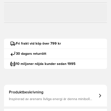
Fri frakt vid köp över 799 kr
30 dagars returrätt
10 miljoner nöjda kunder sedan 1995
Produktbeskrivning
Inspirerad av arenans livliga energi är denna miniboll
designad för att ge matchdagens spänning till vardagliga
träningspass Denna boll är tillverkad med en skumkärna