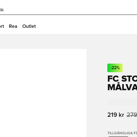
ök
rt
Rea
Outlet
-
22
%
FC ST
MÅLV
219 kr
279
TILLGÄNGLIGA 