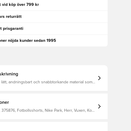
kt vid köp över 799 kr
rs returrätt
t prisgaranti
oner nöjda kunder sedan 1995
krivning
tt lätt, andningsbart och snabbtorkande material som
rt från kroppen, så att du alltid håller dig torr, bekväm
 Elastisk midja i mesh vilket hjälper till att öka
n Normal passform Material: 100% polyester.
produkt med två bokstäver eller två siffror. Perfekt
ioner
ller siffror.
375876, Fotbollsshorts, Nike Park, Herr, Vuxen, Kort,
e, This Product Is Made With 100% Recycled
bers