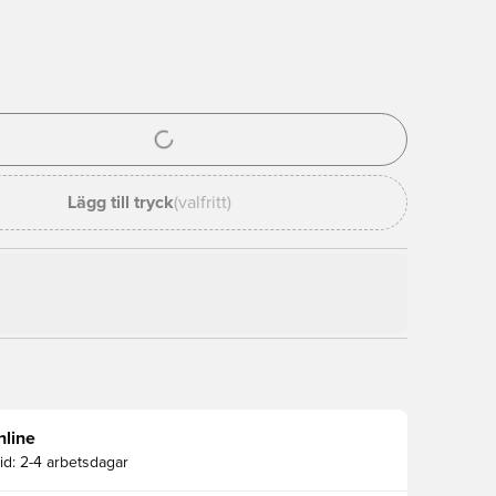
al för att logga in eller registrera dig som medlem
Lägg till tryck
(valfritt)
nline
id:
2-4 arbetsdagar