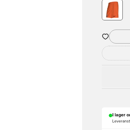
Öppnar en Mod
I lager o
Leveranst