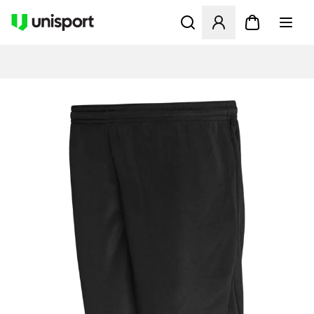
Öppnar en Modal för att logg