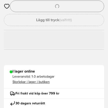
Öppnar en Modal för att logga in eller registrera dig som med
Lägg till tryck
(valfritt)
I lager online
Leveranstid:
1-3 arbetsdagar
Storlekar i lager i butiken
Fri frakt vid köp över 799 kr
30 dagars returrätt