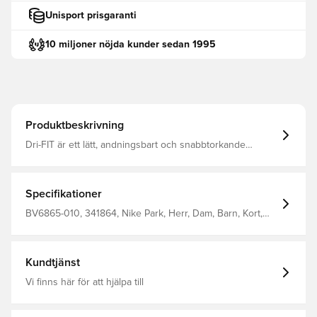
Unisport prisgaranti
10 miljoner nöjda kunder sedan 1995
Produktbeskrivning
Dri-FIT är ett lätt, andningsbart och snabbtorkande
material som leder fukt bort från kroppen, så att du alltid
håller dig torr, bekväm och fokuserad Elastisk midja i
nätet vilket hjälper till att öka andningsförmågan Normal
passform Material: 100% polyester. Anpassa din produkt
Specifikationer
med två bokstäver eller två siffror. Perfekt för initialer
eller siffror.
BV6865-010, 341864, Nike Park, Herr, Dam, Barn, Kort,
Nike, Svart, Fotbollsshorts, This Product Is Made With
100% Recycled Polyester Fibers
Kundtjänst
Vi finns här för att hjälpa till