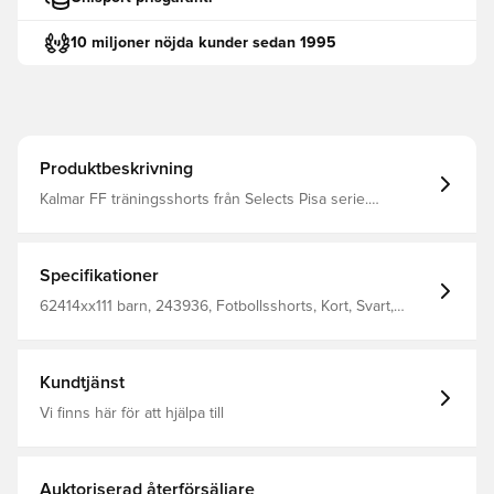
10 miljoner nöjda kunder sedan 1995
Produktbeskrivning
Kalmar FF träningsshorts från Selects Pisa serie.
Modellen är i barnstorlekar. Initialer kan väljas och trycks i
vitt på höger lår. Notera att shortsen inte har någon
innerbyxa. 100% polyester.
Specifikationer
62414xx111 barn, 243936, Fotbollsshorts, Kort, Svart,
Barn, Select
Kundtjänst
Vi finns här för att hjälpa till
Auktoriserad återförsäljare