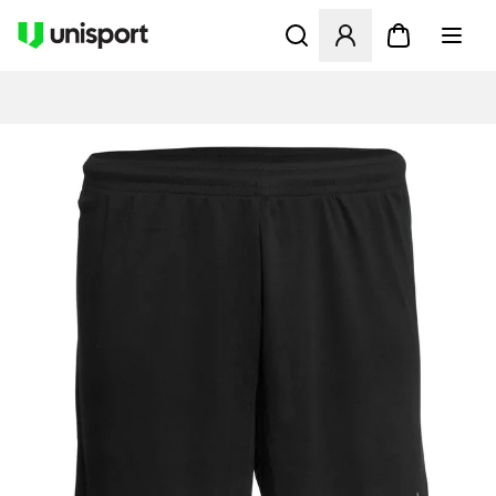
Öppnar en Modal för att logg