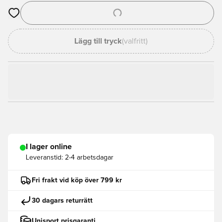
Öppnar en Modal för att logga in eller registrera dig som med
Lägg till tryck
(valfritt)
I lager online
Leveranstid:
2-4 arbetsdagar
Fri frakt vid köp över 799 kr
30 dagars returrätt
Unisport prisgaranti