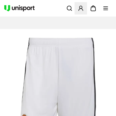
Öppnar en Modal för att logg