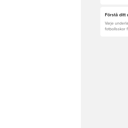
League och C
Förstå ditt
Varje underla
fotbollsskor 
optimal prest
Läs vidare fö
underlagen.