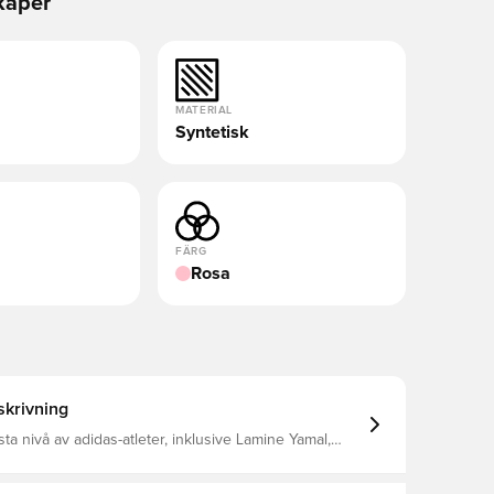
kaper
MATERIAL
Syntetisk
FÄRG
Rosa
krivning
ta nivå av adidas-atleter, inklusive Lamine Yamal,
bélé och Florian Wirtz F50 SKIN+ ultratunn och
bar lättviktsöverdel med en
reppbeläggning som ger förbättrad bollkänsla och