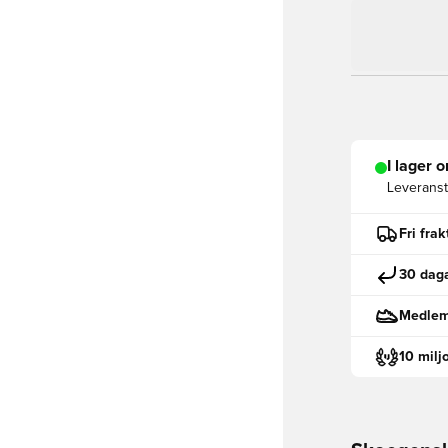
I lager o
Leveranst
Fri fra
30 daga
Medlemm
10 milj