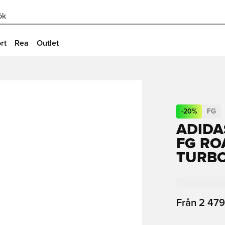
ök
rt
Rea
Outlet
-
20
%
FG
ADIDA
FG RO
TURBO
Från
2 479