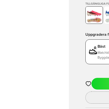
TILLGÄNGLIGA 
Uppgradera frå
Bäst
Matchkl
Byggda 
Öppnar en Mod