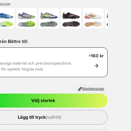
FÄRGER
n Bättre till:
+160 kr
assiga material och precisionspassform.
för spelets högsta nivå.
Storleksguide
Välj storlek
al för att logga in eller registrera dig som medlem
Lägg till tryck
(valfritt)