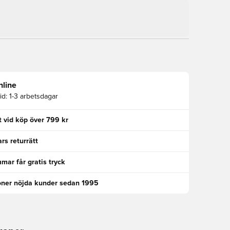
nline
id:
1-3 arbetsdagar
kt vid köp över 799 kr
rs returrätt
ar får gratis tryck
oner nöjda kunder sedan 1995