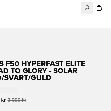
Öppnar en Modal f
S F50 HYPERFAST ELITE
AD TO GLORY - SOLAR
/SVART/GULD
 kr
3 099 kr