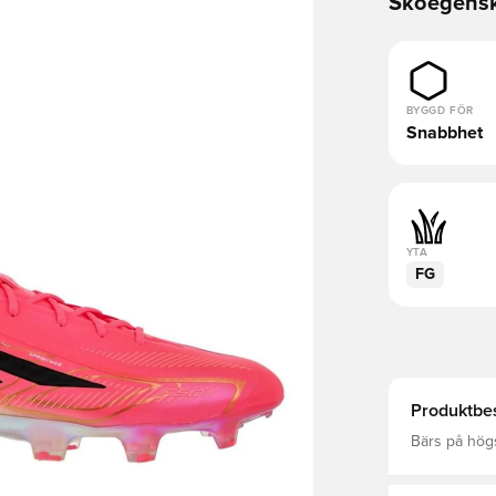
Skoegens
BYGGD FÖR
Snabbhet
YTA
FG
Produktbes
Bärs på högs
Ousmane Dem
anpassnings
precisionsg