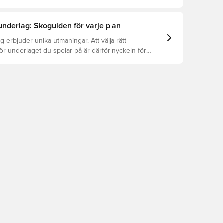
lub.
 underlag: Skoguiden för varje plan
g erbjuder unika utmaningar. Att välja rätt
för underlaget du spelar på är därför nyckeln för
ation, förebyggande av skador och lång livslängd.
r att se vilka skor som är bäst för de olika