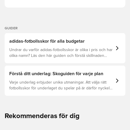
GUIDER
adidas-fotbollsskor för alla budgetar
Undrar du varför adidas-fotbollsskor är olika i pris och har
olika namn? Läs den här guiden och förstå skillnaden
mellan Elite, Pro, League och Club.
Förstå ditt underlag: Skoguiden för varje plan
Varje underlag erbjuder unika utmaningar. Att välja rätt
fotbollsskor för underlaget du spelar på är därför nyckeln
för optimal prestation, förebyggande av skador och lång
livslängd. Läs vidare för att se vilka skor som är bäst för
de olika underlagen.
Rekommenderas för dig