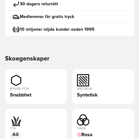
30 dagars returrätt
Medlemmar får gratis tryck
10 miljoner nöjda kunder sedan 1995
Skoegenskaper
BYGGD FÖR
MATERIAL
Snabbhet
Syntetisk
YTA
FÄRG
Rosa
AG