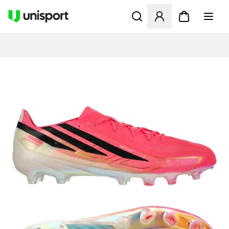
Öppnar en Modal för att logg