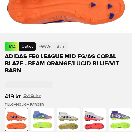
-
51
%
Outlet
FG/AG
Barn
ADIDAS F50 LEAGUE MID FG/AG CORAL
BLAZE - BEAM ORANGE/LUCID BLUE/VIT
BARN
419 kr
849 kr
TILLGÄNGLIGA FÄRGER