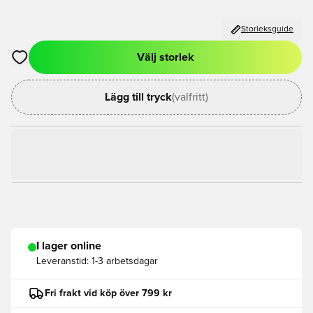
Storleksguide
Välj storlek
Öppnar en Modal för att logga in eller registrera dig som med
Lägg till tryck
(valfritt)
I lager online
Leveranstid:
1-3 arbetsdagar
Fri frakt vid köp över 799 kr