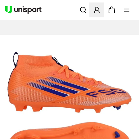
Öppnar en Modal för att logg