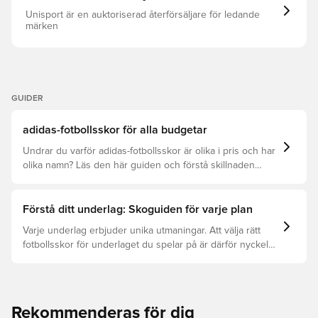
Unisport är en auktoriserad återförsäljare för ledande
märken
GUIDER
adidas-fotbollsskor för alla budgetar
Undrar du varför adidas-fotbollsskor är olika i pris och har
olika namn? Läs den här guiden och förstå skillnaden
mellan Elite, Pro, League och Club.
Förstå ditt underlag: Skoguiden för varje plan
Varje underlag erbjuder unika utmaningar. Att välja rätt
fotbollsskor för underlaget du spelar på är därför nyckeln
för optimal prestation, förebyggande av skador och lång
livslängd. Läs vidare för att se vilka skor som är bäst för
de olika underlagen.
Rekommenderas för dig