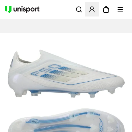
Öppnar en Modal för att logg