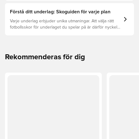
Förstå ditt underlag: Skoguiden för varje plan
Varje underlag erbjuder unika utmaningar. Att välja rätt
fotbollsskor för underlaget du spelar på är därför nyckeln
för optimal prestation, förebyggande av skador och lång
livslängd. Läs vidare för att se vilka skor som är bäst för
de olika underlagen.
Rekommenderas för dig