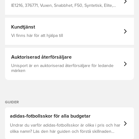
anpassningsbar men stödjande passform, och det taktila
övre höljet ger optimal känsla för bollen vid höga
IE1216, 376771, Vuxen, Snabbhet, F50, Syntetisk, Elite,
hastigheter En avancerad yttersula kallad Sprintframe
Gräs (FG), Utan strumpa, adidas, Herr, Dam, Fotbollsskor,
360 ger snabb acceleration utan fördröjning, dynamisk
Bäst, adidas Polar Victory, Vit
dragkraft och rotation Består av minst 20% återvunnet
material, vilket är ytterligare ett steg mot en grönare
Kundtjänst
framtid Snörlöst stängningssystem, vilket ger en mycket
fin kontaktyta och en ren träff på bollen FG-dobbar för
Vi finns här för att hjälpa till
gräsplaner. Vikt: 182 gram Obs: adidas säger att färgen på
yttersulan kan blekna vid användning.
Auktoriserad återförsäljare
Unisport är en auktoriserad återförsäljare för ledande
märken
GUIDER
adidas-fotbollsskor för alla budgetar
Undrar du varför adidas-fotbollsskor är olika i pris och har
olika namn? Läs den här guiden och förstå skillnaden
mellan Elite, Pro, League och Club.